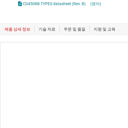
CD4508B TYPES datasheet (Rev. B)
(영어)