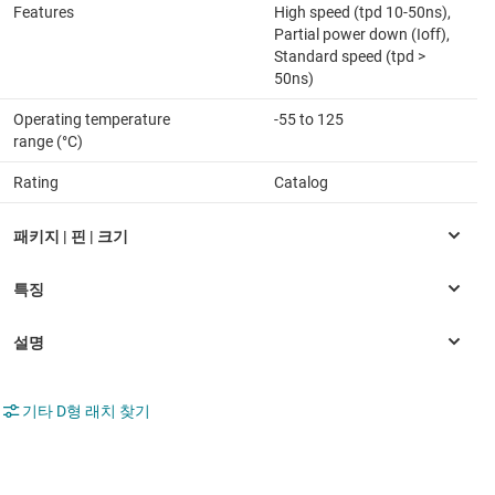
Features
High speed (tpd 10-50ns),
Partial power down (Ioff),
Standard speed (tpd >
50ns)
Operating temperature
-55 to 125
range (°C)
Rating
Catalog
기타 D형 래치 찾기