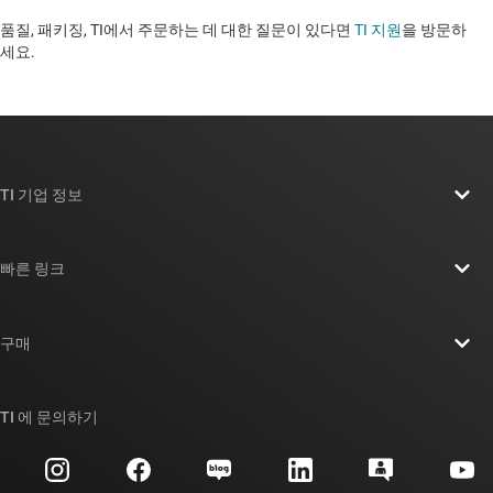
품질, 패키징, TI에서 주문하는 데 대한 질문이 있다면
TI 지원
을 방문하
세요. ​​​​​​​​​​​​​​
TI 기업 정보
TI 기업 정보 개요
빠른 링크
채용
연락처
뉴스룸
구매
TI E2E™ 설계 지원 포럼
우리의 이야기 | 칩을 만드는 사람들
TI API 제품군
대체품 검색
TI 에 문의하기
이벤트
myTI 회사 계정
고객 지원 센터
투자 관계
배송, 결제 및 세금