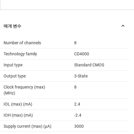
Number of channels
8
Technology family
CD4000
Input type
Standard CMOS
Output type
3-State
Clock frequency (max)
8
(MHz)
IOL (max) (mA)
2.4
IOH (max) (mA)
-2.4
Supply current (max) (µA)
3000