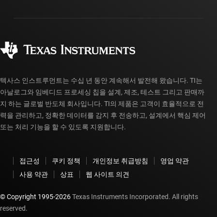
패키징
제조
주문 FAQ
품질 및 안정성
사회 공헌
공인 유통업체
myTI 계정 FAQ
텍사스 인스트루먼트는 수십 년 동안 계속해서 발전해 왔습니다. TI는
아날로그와 임베디드 프로세싱 칩을 설계, 제조, 테스트 그리고 판매까
지 하는 글로벌 반도체 회사입니다. TI의 제품은 고객이 효율적으로 전
력을 관리하고, 정확한 데이터를 감지 후 전송하고, 설계에서 핵심 제어
또는 처리 기능을 할 수 있도록 지원합니다.
접근성
쿠키 정책
개인정보 취급방침
영업 약관
사용 약관
상표
웹 사이트 의견
© Copyright 1995-
2026
Texas Instruments Incorporated. All rights
reserved.