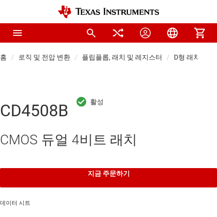
홈
로직 및 전압 변환
플립플롭, 래치 및 레지스터
D형 래치
CD4508B
CMOS 듀얼 4비트 래치
지금 주문하기
데이터 시트