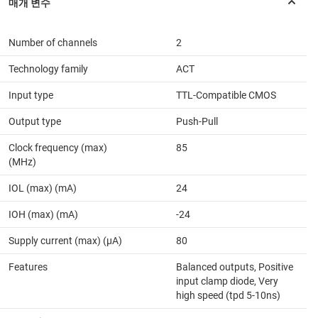
Number of channels
2
Technology family
ACT
Input type
TTL-Compatible CMOS
Output type
Push-Pull
Clock frequency (max)
85
(MHz)
IOL (max) (mA)
24
IOH (max) (mA)
-24
Supply current (max) (µA)
80
Features
Balanced outputs, Positive
input clamp diode, Very
high speed (tpd 5-10ns)