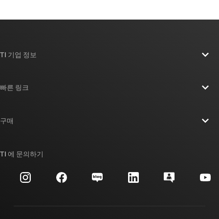
TI 기업 정보
TI 기업 정보 개요
빠른 링크
채용
연락처
뉴스룸
구매
TI E2E™ 설계 지원 포럼
우리의 이야기 | 칩을 만드는 사람들
TI API 제품군
대체품 검색
TI 에 문의하기
이벤트
myTI 회사 계정
고객 지원 센터
투자 관계
배송, 결제 및 세금
패키징
제조
주문 FAQ
품질 및 안정성