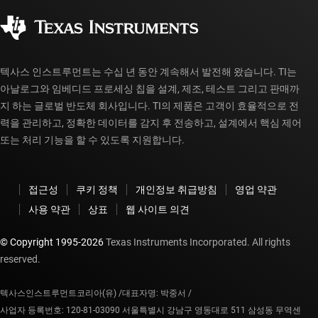
사회 공헌
공인 유통업체
myTI 계정 FAQ
텍사스 인스트루먼트는 수십 년 동안 계속해서 발전해 왔습니다. TI는
아날로그와 임베디드 프로세싱 칩을 설계, 제조, 테스트 그리고 판매까
지 하는 글로벌 반도체 회사입니다. TI의 제품은 고객이 효율적으로 전
력을 관리하고, 정확한 데이터를 감지 후 전송하고, 설계에서 핵심 제어
또는 처리 기능을 할 수 있도록 지원합니다.
접근성
쿠키 정책
개인정보 취급방침
영업 약관
사용 약관
상표
웹 사이트 의견
© Copyright 1995-
2026
Texas Instruments Incorporated. All rights
reserved.
텍사스인스트루먼트코리아(유) /
대표자명: 박중서 /
사업자 등록번호: 120-81-03090 서울특별시 강남구 영동대로 511 삼성동 무역센