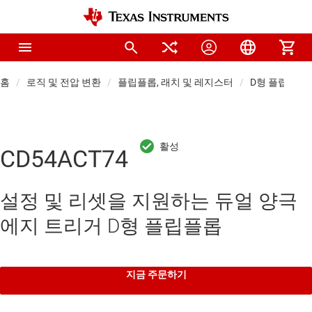
홈
로직 및 전압 변환
플립플롭, 래치 및 레지스터
D형 플립플롭
CD54ACT74
설정 및 리셋을 지원하는 듀얼 양극
에지 트리거 D형 플립플롭
지금 주문하기