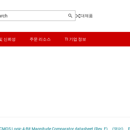
대체품
및 신뢰성
주문 리소스
TI 기업 정보
센서
로그래머블 로직 IC
스위치 및 멀티플렉서
오디오, 햅틱, 피에조
및 트랜시버
인터페이스
전력 관리
CDx4HC85, CDx4HCT85 High-Speed CMOS Logic 4-Bit Magnitude Comparator datasheet (Rev. F)
(영어)