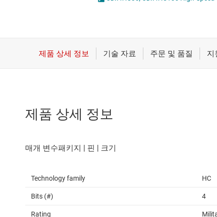
마이크로컨트롤러(MCU) 및 프로세서
전압 변환기 및 
모터 드라이버
플립플롭, 래치 
무선 연결
배터리 관리 IC
제품 상세 정보
Technology family
HC
Bits (#)
4
Rating
Milit