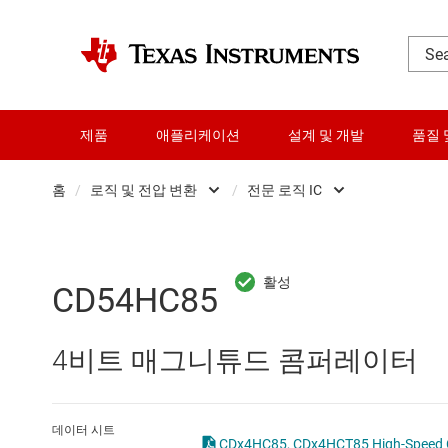
제품
애플리케이션
설계 및 개발
품질 
홈
/
로직 및 전압 변환
/
전문 로직 IC
DLP 제품
Other logic
RF 및 마이크로파
구성 가능 및 프
CD54HC85
다이 및 웨이퍼 서비스
로직 게이트
4비트 매그니튜드 콤퍼레이터
데이터 컨버터
버퍼, 드라이버 
로직 및 전압 변환
전문 로직 IC
데이터 시트