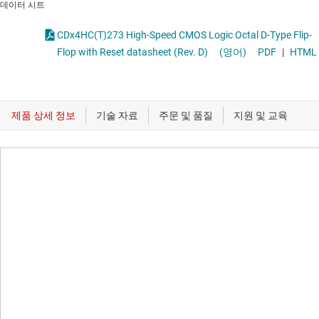
데이터 시트
CDx4HC(T)273 High-Speed CMOS Logic Octal D-Type Flip-
Flop with Reset datasheet (Rev. D)
(영어)
PDF
|
HTML