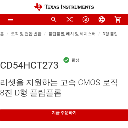
홈
로직 및 전압 변환
플립플롭, 래치 및 레지스터
D형 플립플롭
CD54HCT273
리셋을 지원하는 고속 CMOS 로직
8진 D형 플립플롭
지금 주문하기