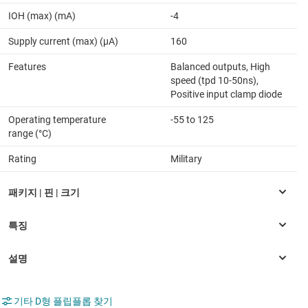
IOH (max) (mA)
-4
Supply current (max) (µA)
160
Features
Balanced outputs, High
speed (tpd 10-50ns),
Positive input clamp diode
Operating temperature
-55 to 125
range (°C)
Rating
Military
기타 D형 플립플롭 찾기