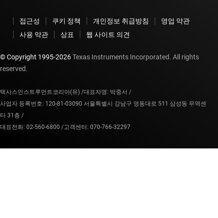
접근성
쿠키 정책
개인정보 취급방침
영업 약관
사용 약관
상표
웹 사이트 의견
© Copyright 1995-
2026
Texas Instruments Incorporated. All rights
reserved.
텍사스인스트루먼트코리아(유) /
대표자명: 박중서 /
사업자 등록번호: 120-81-03090 서울특별시 강남구 영동대로 511 삼성동 무역센
타 31층 /
대표전화: 02-560-6800 /
고객센터: 070-766-32297