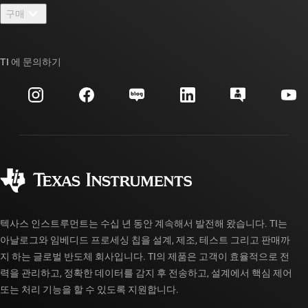
뉴스룸
구매
TI E2E™ 설계 지원 포럼
우리의 이야기 | 칩을 만드는 사람들
TI API 제품군
대체품 검색
TI 에 문의하기
이벤트
myTI 회사 계정
고객 지원 센터
투자 관계
배송, 결제 및 세금
패키징
제조
주문 FAQ
품질 및 안정성
사회 공헌
공인 유통업체
myTI 계정 FAQ
텍사스 인스트루먼트는 수십 년 동안 계속해서 발전해 왔습니다. TI는
아날로그와 임베디드 프로세싱 칩을 설계, 제조, 테스트 그리고 판매까
지 하는 글로벌 반도체 회사입니다. TI의 제품은 고객이 효율적으로 전
력을 관리하고, 정확한 데이터를 감지 후 전송하고, 설계에서 핵심 제어
또는 처리 기능을 할 수 있도록 지원합니다.