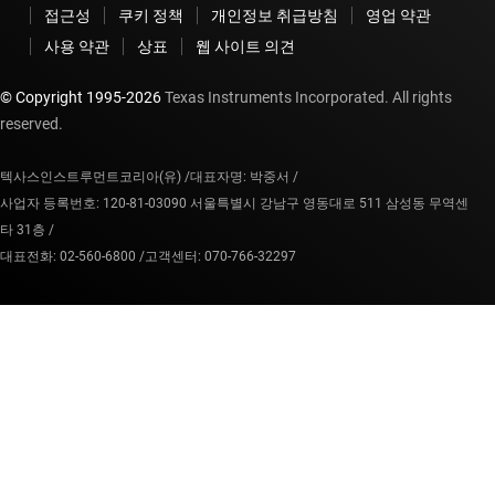
접근성
쿠키 정책
개인정보 취급방침
영업 약관
사용 약관
상표
웹 사이트 의견
© Copyright 1995-
2026
Texas Instruments Incorporated. All rights
reserved.
텍사스인스트루먼트코리아(유) /
대표자명: 박중서 /
사업자 등록번호: 120-81-03090 서울특별시 강남구 영동대로 511 삼성동 무역센
타 31층 /
대표전화: 02-560-6800 /
고객센터: 070-766-32297