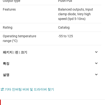
Output type
Push-Pull
Features
Balanced outputs, Input
clamp diode, Very high
speed (tpd 5-10ns)
Rating
Catalog
Operating temperature
-55 to 125
range (°C)
기타 인버팅 버퍼 및 드라이버 찾기