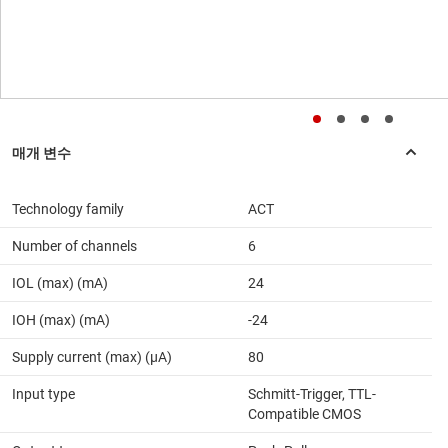
Technology family
ACT
Number of channels
6
IOL (max) (mA)
24
IOH (max) (mA)
-24
Supply current (max) (µA)
80
Input type
Schmitt-Trigger, TTL-
Compatible CMOS