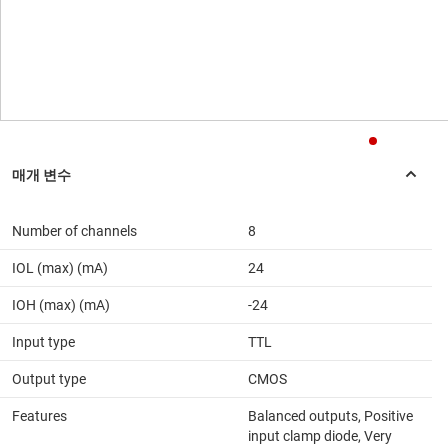
Number of channels
8
IOL (max) (mA)
24
IOH (max) (mA)
-24
Input type
TTL
Output type
CMOS
Features
Balanced outputs, Positive
input clamp diode, Very