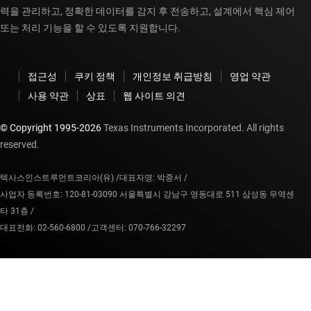
력을 관리하고, 정확한 데이터를 감지 후 전송하고, 설계에서 핵심 제어
또는 처리 기능을 할 수 있도록 지원합니다.
접근성
쿠키 정책
개인정보 취급방침
영업 약관
사용 약관
상표
웹 사이트 의견
© Copyright 1995-
2026
Texas Instruments Incorporated. All rights
reserved.
텍사스인스트루먼트코리아(유) /
대표자명: 박중서 /
사업자 등록번호: 120-81-03090 서울특별시 강남구 영동대로 511 삼성동 무역센
타 31층 /
대표전화: 02-560-6800 /
고객센터: 070-766-32297