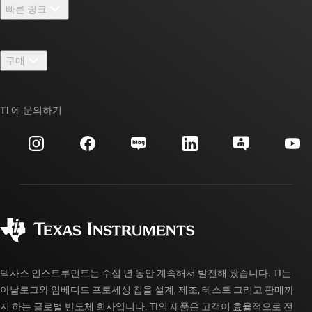
빠른 링크
채용
연락처
뉴스룸
구매
TI E2E™ 설계 지원 포럼
우리의 이야기 | 칩을 만드는 사람들
TI API 제품군
대체품 검색
TI 에 문의하기
이벤트
myTI 회사 계정
고객 지원 센터
투자 관계
배송, 결제 및 세금
패키징
제조
주문 FAQ
품질 및 안정성
사회 공헌
공인 유통업체
myTI 계정 FAQ
텍사스 인스트루먼트는 수십 년 동안 계속해서 발전해 왔습니다. TI는
아날로그와 임베디드 프로세싱 칩을 설계, 제조, 테스트 그리고 판매까
지 하는 글로벌 반도체 회사입니다. TI의 제품은 고객이 효율적으로 전