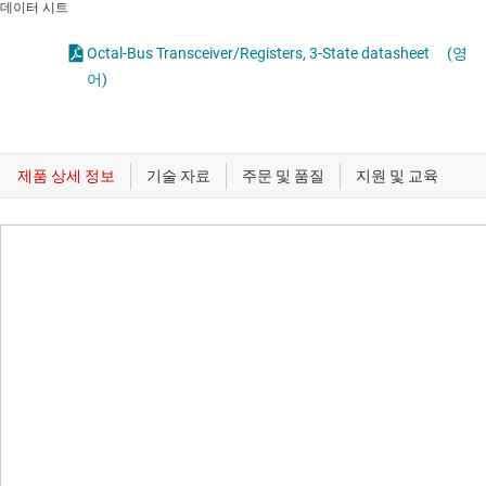
데이터 시트
Octal-Bus Transceiver/Registers, 3-State datasheet
(영
어)