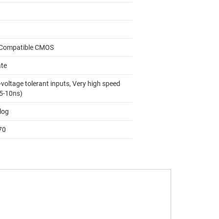
Compatible CMOS
ate
voltage tolerant inputs, Very high speed
 5-10ns)
log
70