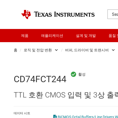
제품
애플리케이션
설계 및 개발
품질 
홈
/
로직 및 전압 변환
/
버퍼, 드라이버 및 트랜시버
DLP 제품
Other logic
RF 및 마이크로파
구성 가능 및 프
CD74FCT244
다이 및 웨이퍼 서비스
로직 게이트
TTL 호환 CMOS 입력 및 3상 출
데이터 컨버터
버퍼, 드라이버 
로직 및 전압 변환
전문 로직 IC
데이터 시트
BiCMOS Octal Buffers/Line Drivers Wi