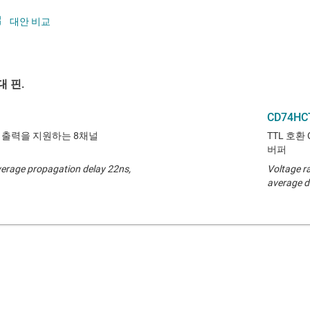
대안 비교
 핀.
CD74HC
상태 출력을 지원하는 8채널
TTL 호환
버퍼
verage propagation delay 22ns,
Voltage r
average d