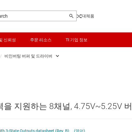
대체품
및 신뢰성
주문 리소스
TI 기업 정보
/
비인버팅 버퍼 및 드라이버
센서
범용 트랜시버
로그래머블 로직 IC
스위치 및 멀티플렉서
비인버팅 버퍼 및 드라이버
오디오, 햅틱, 피에조
인버팅 버퍼 및 드라이버
력을 지원하는 8채널, 4.75V~5.25V 
및 트랜시버
인터페이스
전력 관리
th 3-State Outputs datasheet (Rev. B)
(영어)