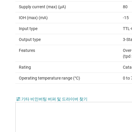
Supply current (max) (µA)
80
IOH (max) (mA)
-15
Input type
TTL-
Output type
3-St
Features
Over-
(tpd
Rating
Cata
Operating temperature range (°C)
0 to 
기타 비인버팅 버퍼 및 드라이버 찾기