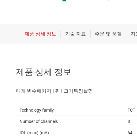
마이크로컨트롤러(MCU) 및 프로세서
전압 변환기 및 
모터 드라이버
플립플롭, 래치 
무선 연결
배터리 관리 IC
제품 상세 정보
Technology family
FCT
Number of channels
8
IOL (max) (mA)
64