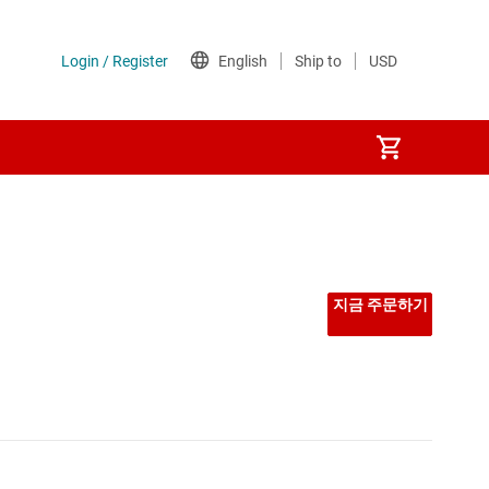
선형 및 저손실(LDO) 레귤레이터
시퀀서
지금 주문하기
저압측 스위치
전력계
전압 레퍼런스