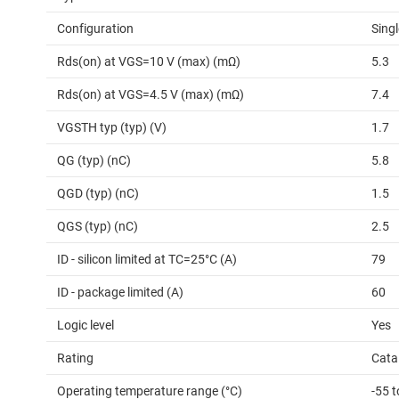
Configuration
Singl
Rds(on) at VGS=10 V (max) (mΩ)
5.3
Rds(on) at VGS=4.5 V (max) (mΩ)
7.4
VGSTH typ (typ) (V)
1.7
QG (typ) (nC)
5.8
QGD (typ) (nC)
1.5
QGS (typ) (nC)
2.5
ID - silicon limited at TC=25°C (A)
79
ID - package limited (A)
60
Logic level
Yes
Rating
Cata
Operating temperature range (°C)
-55 