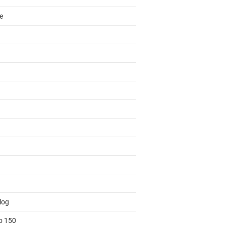
e
log
to 150