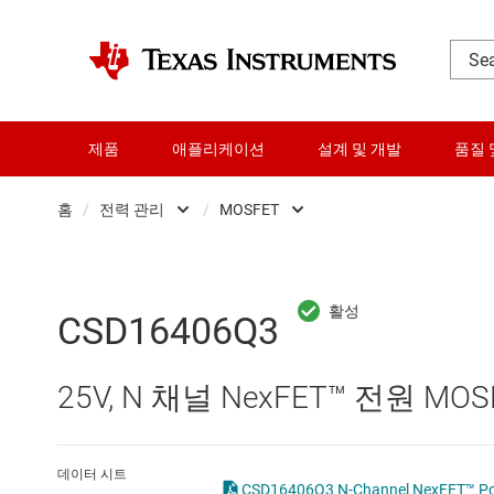
제품
애플리케이션
설계 및 개발
품질 
홈
/
전력 관리
/
MOSFET
DLP 제품
AC/DC 스위칭 레귤레이
RF 및 마이크로파
DC/DC 스위칭 레귤레이
CSD16406Q3
다이 및 웨이퍼 서비스
DC/DC 전력 모듈
25V, N 채널 NexFET™ 전원 MOS
데이터 컨버터
DDR 메모리 전원 IC
로직 및 전압 변환
LCD 및 OLED 디스플레
데이터 시트