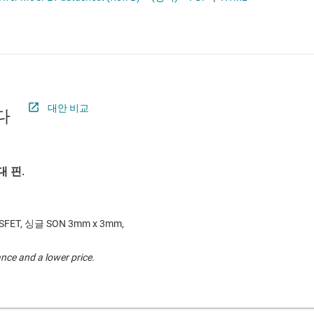
절연
무접점 릴레이
증폭기
부하 스위치
클록 및 타이밍
패시브 및 개별
대안 비교
다
 핀.
SFET, 싱글 SON 3mm x 3mm,
nce and a lower price.