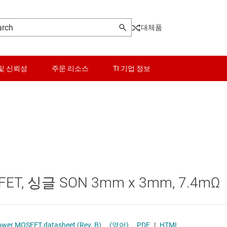
대체품
및 신뢰성
주문 리소스
TI 기업 정보
터
센서
Other power management
터
스위치 및 멀티플렉서
PoE(Power Over Ethernet) 솔루션
오디오, 햅틱, 피에조
게이트 드라이버
FET, 싱글 SON 3mm x 3mm, 7.4mΩ
인터페이스
고압측 스위치 및 컨트롤러
이 전원 및 드라이버
전력 관리
멀티 채널 IC(PMIC)
CSD16406Q3 N-Channel NexFET™ Power MOSFET datasheet (Rev. B)
(영어)
PDF
|
HTML