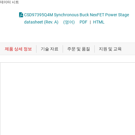
데이터 시트
CSD97395Q4M Synchronous Buck NexFET Power Stage
datasheet (Rev. A)
(영어)
PDF
|
HTML