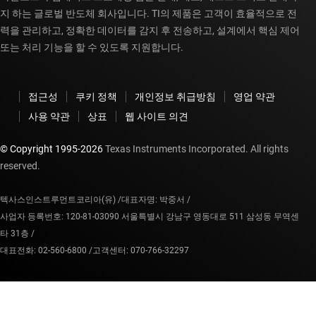
지 하는 글로벌 반도체 회사입니다. TI의 제품은 고객이 효율적으로 전
력을 관리하고, 정확한 데이터를 감지 후 전송하고, 설계에서 핵심 제어
또는 처리 기능을 할 수 있도록 지원합니다.
접근성
쿠키 정책
개인정보 취급방침
영업 약관
사용 약관
상표
웹 사이트 의견
© Copyright 1995-
2026
Texas Instruments Incorporated. All rights
reserved.
텍사스인스트루먼트코리아(유) /
대표자명: 박중서 /
사업자 등록번호: 120-81-03090 서울특별시 강남구 영동대로 511 삼성동 무역센
타 31층 /
대표전화: 02-560-6800 /
고객센터: 070-766-32297