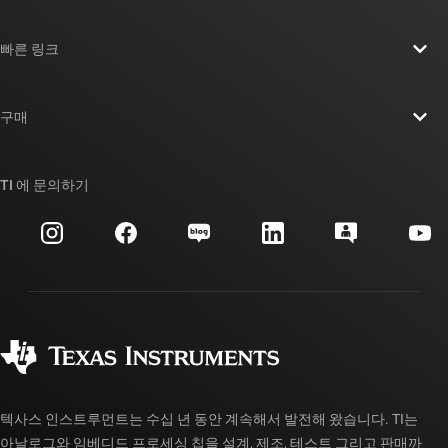
TI 기업 정보 개요
빠른 링크
채용
연락처
뉴스룸
구매
TI E2E™ 설계 지원 포럼
우리의 이야기 | 칩을 만드는 사람들
TI API 제품군
대체품 검색
TI 에 문의하기
이벤트
myTI 회사 계정
고객 지원 센터
투자 관계
배송, 결제 및 세금
패키징
제조
주문 FAQ
품질 및 안정성
사회 공헌
공인 유통업체
myTI 계정 FAQ
텍사스 인스트루먼트는 수십 년 동안 계속해서 발전해 왔습니다. TI는
아날로그와 임베디드 프로세싱 칩을 설계, 제조, 테스트 그리고 판매까