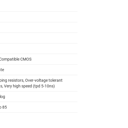
Compatible CMOS
ate
ing resistors, Over-voltage tolerant
s, Very high speed (tpd 5-10ns)
log
o 85