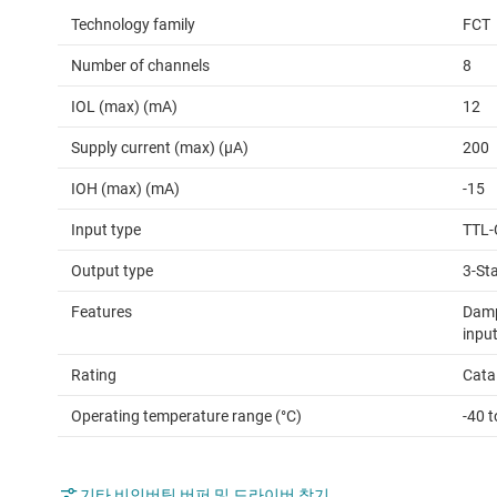
Technology family
FCT
Number of channels
8
IOL (max) (mA)
12
Supply current (max) (µA)
200
IOH (max) (mA)
-15
Input type
TTL-
Output type
3-St
Features
Damp
input
Rating
Cata
Operating temperature range (°C)
-40 t
기타 비인버팅 버퍼 및 드라이버 찾기