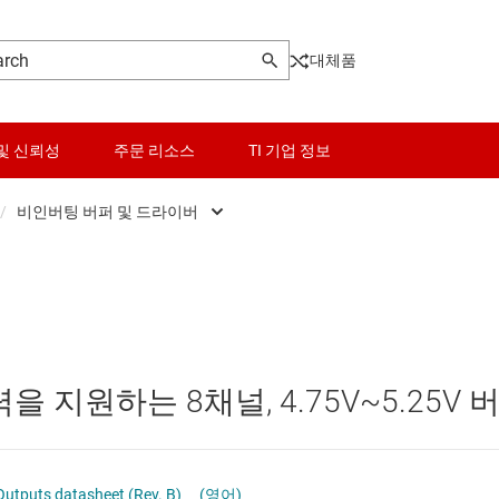
대체품
및 신뢰성
주문 리소스
TI 기업 정보
/
비인버팅 버퍼 및 드라이버
센서
범용 트랜시버
로그래머블 로직 IC
스위치 및 멀티플렉서
비인버팅 버퍼 및 드라이버
오디오, 햅틱, 피에조
인버팅 버퍼 및 드라이버
력을 지원하는 8채널, 4.75V~5.25V 
및 트랜시버
인터페이스
전력 관리
 Outputs datasheet (Rev. B)
(영어)