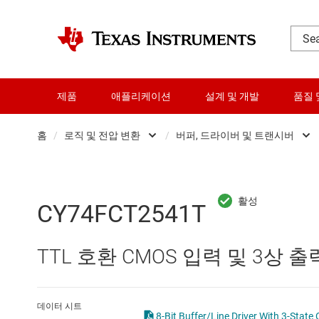
제품
애플리케이션
설계 및 개발
품질 
홈
/
로직 및 전압 변환
/
버퍼, 드라이버 및 트랜시버
DLP 제품
Other logic
RF 및 마이크로파
구성 가능 및 프
CY74FCT2541T
다이 및 웨이퍼 서비스
로직 게이트
TTL 호환 CMOS 입력 및 3상 출
데이터 컨버터
버퍼, 드라이버 
로직 및 전압 변환
전문 로직 IC
데이터 시트
8-Bit Buffer/Line Driver With 3-State