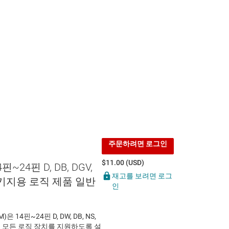
주문하려면 로그인
$11.00 (USD)
4핀~24핀 D, DB, DGV,
재고를 보려면 로그
W 패키지용 로직 제품 일반
인
)은 14핀~24핀 D, DW, DB, NS,
있는 모든 로직 장치를 지원하도록 설