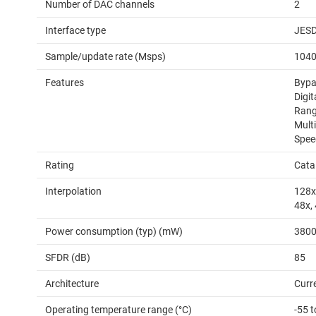
Number of DAC channels
2
Interface type
JESD
Sample/update rate (Msps)
1040
Features
Bypas
Digi
Rang
Multi
Spee
Rating
Cata
Interpolation
128x,
48x, 
Power consumption (typ) (mW)
380
SFDR (dB)
85
Architecture
Curr
Operating temperature range (°C)
-55 