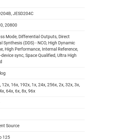
204B, JESD204C
0, 20800
s Mode, Differential Outputs, Direct
tal Synthesis (DDS) - NCO, High Dynamic
e, High Performance, Internal Reference,
-device sync, Space Qualified, Ultra High
d
log
 12x, 16x, 192x, 1x, 24x, 256x, 2x, 32x, 3x,
4x, 64x, 6x, 8x, 96x
0
ent Source
to 125