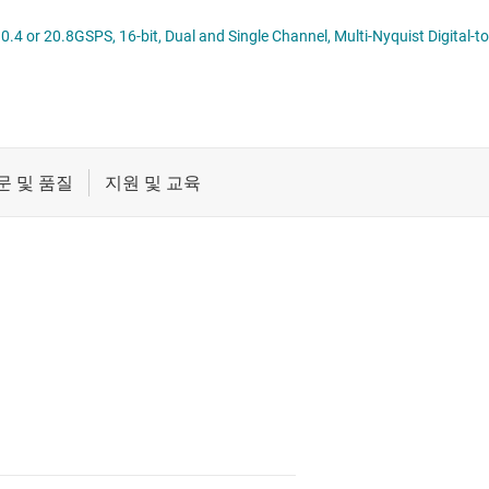
데이터 컨버터
절연
le Channel, Multi-Nyquist Digital-to-Analog Converter (DAC) with JESD204C Interface datasheet
증폭기
클록 및 타이밍
패시브 및 개별