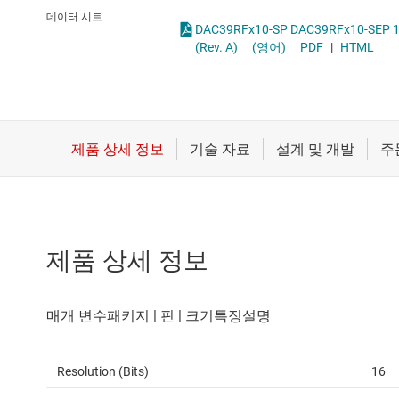
마이크로컨트롤러(MCU) 및 프로세서
통합 및 특수 기능 
데이터 시트
DAC39RFx10-SP DAC39RFx10-SEP 10.4 or 20.8GSPS, 16-bit, Dual and Sing
모터 드라이버
(Rev. A)
(영어)
PDF
|
HTML
무선 연결
배터리 관리 IC
제품 상세 정보
Resolution (Bits)
16