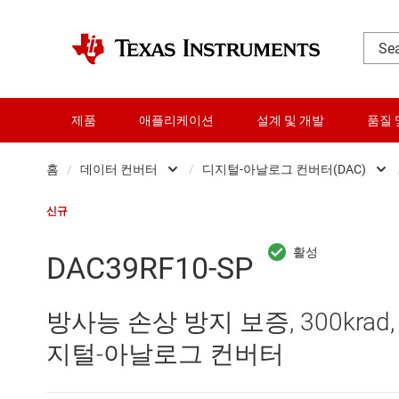
제품
애플리케이션
설계 및 개발
품질 
홈
/
데이터 컨버터
/
디지털-아날로그 컨버터(DAC)
DLP 제품
Analog 
신규
RF 및 마이크로파
Other data convert
DAC39RF10-SP
다이 및 웨이퍼 서비스
디지털 전위차계(Digi
방사능 손상 방지 보증, 300krad, 
데이터 컨버터
디지털-아날로그 컨버
지털-아날로그 컨버터
로직 및 전압 변환
아날로그-디지털 컨버