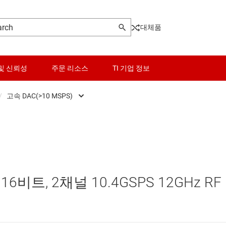
대체품
및 신뢰성
주문 리소스
TI 기업 정보
/
고속 DAC(>10 MSPS)
Front End (AFE)
센서
고속 DAC(>10 MSPS)
ers
스위치 및 멀티플렉서
정밀 DAC(≤10 MSPS)
Pot)
오디오, 햅틱, 피에조
16비트, 2채널 10.4GSPS 12GHz RF
터(DAC)
인터페이스
터(ADC)
전력 관리