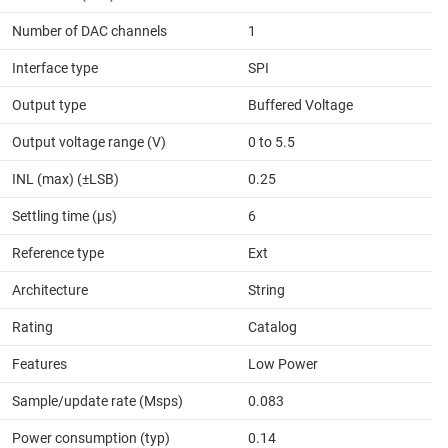
Number of DAC channels
1
Interface type
SPI
Output type
Buffered Voltage
Output voltage range (V)
0 to 5.5
INL (max) (±LSB)
0.25
Settling time (µs)
6
Reference type
Ext
Architecture
String
Rating
Catalog
Features
Low Power
Sample/update rate (Msps)
0.083
Power consumption (typ)
0.14