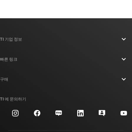
TI 기업 정보
TI 기업 정보 개요
빠른 링크
채용
연락처
뉴스룸
구매
TI E2E™ 설계 지원 포럼
우리의 이야기 | 칩을 만드는 사람들
TI API 제품군
대체품 검색
TI 에 문의하기
이벤트
myTI 회사 계정
고객 지원 센터
투자 관계
배송, 결제 및 세금
패키징
제조
주문 FAQ