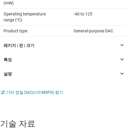
(mW)
Operating temperature
-40 to 125
range (°C)
Product type
General-purpose DAC
기타 정밀 DAC(≤10 MSPS) 찾기
기술 자료