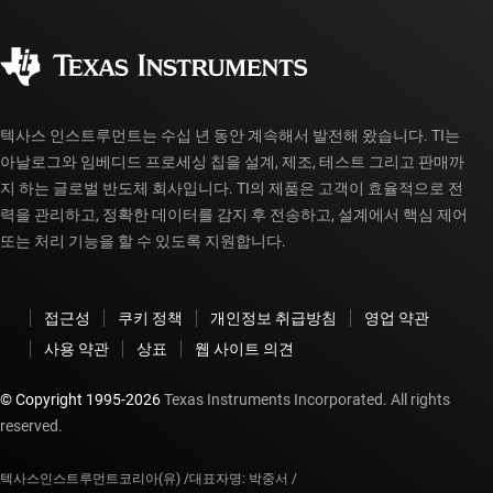
품질 및 안정성
사회 공헌
공인 유통업체
myTI 계정 FAQ
텍사스 인스트루먼트는 수십 년 동안 계속해서 발전해 왔습니다. TI는
아날로그와 임베디드 프로세싱 칩을 설계, 제조, 테스트 그리고 판매까
지 하는 글로벌 반도체 회사입니다. TI의 제품은 고객이 효율적으로 전
력을 관리하고, 정확한 데이터를 감지 후 전송하고, 설계에서 핵심 제어
또는 처리 기능을 할 수 있도록 지원합니다.
접근성
쿠키 정책
개인정보 취급방침
영업 약관
사용 약관
상표
웹 사이트 의견
© Copyright 1995-
2026
Texas Instruments Incorporated. All rights
reserved.
텍사스인스트루먼트코리아(유) /
대표자명: 박중서 /