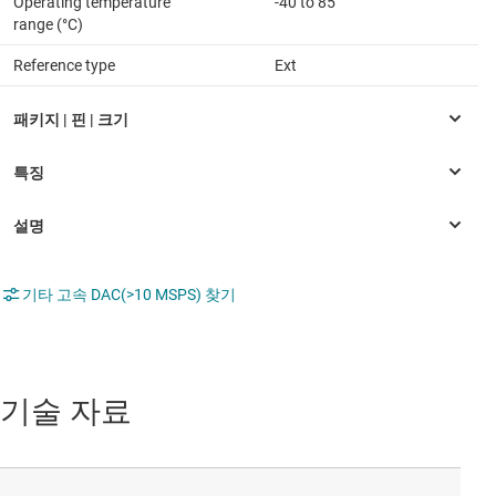
Operating temperature
-40 to 85
range (°C)
Reference type
Ext
기타 고속 DAC(>10 MSPS) 찾기
기술 자료