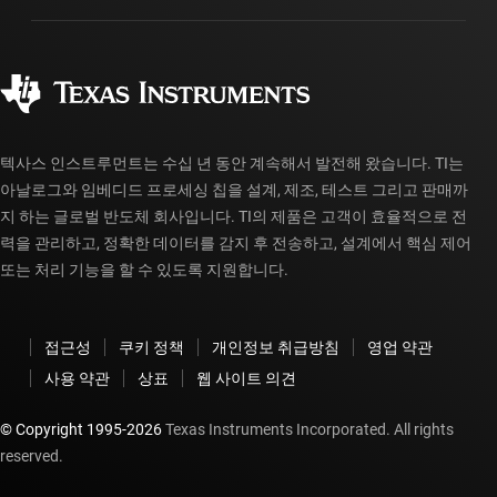
제조
주문 FAQ
품질 및 안정성
사회 공헌
공인 유통업체
myTI 계정 FAQ
텍사스 인스트루먼트는 수십 년 동안 계속해서 발전해 왔습니다. TI는
아날로그와 임베디드 프로세싱 칩을 설계, 제조, 테스트 그리고 판매까
지 하는 글로벌 반도체 회사입니다. TI의 제품은 고객이 효율적으로 전
력을 관리하고, 정확한 데이터를 감지 후 전송하고, 설계에서 핵심 제어
또는 처리 기능을 할 수 있도록 지원합니다.
접근성
쿠키 정책
개인정보 취급방침
영업 약관
사용 약관
상표
웹 사이트 의견
© Copyright 1995-
2026
Texas Instruments Incorporated. All rights
reserved.