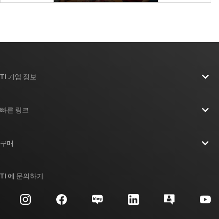
TI 기업 정보
TI 기업 정보 개요
빠른 링크
채용
연락처
뉴스룸
구매
TI E2E™ 설계 지원 포럼
우리의 이야기 | 칩을 만드는 사람들
TI API 제품군
대체품 검색
TI 에 문의하기
이벤트
myTI 회사 계정
고객 지원 센터
투자 관계
배송, 결제 및 세금
패키징