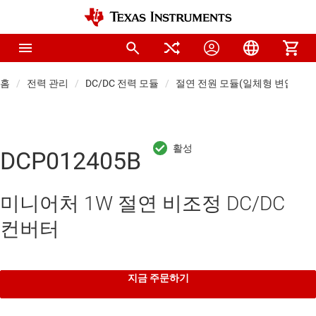
홈
전력 관리
DC/DC 전력 모듈
절연 전원 모듈(일체형 변압기)
DCP012405B
미니어처 1W 절연 비조정 DC/DC
컨버터
지금 주문하기