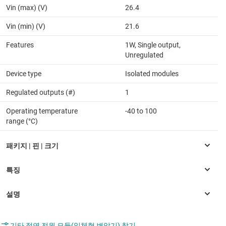
Vin (max) (V)
26.4
Vin (min) (V)
21.6
Features
1W, Single output,
Unregulated
Device type
Isolated modules
Regulated outputs (#)
1
Operating temperature
-40 to 100
range (°C)
기타 절연 전원 모듈(일체형 변압기) 찾기