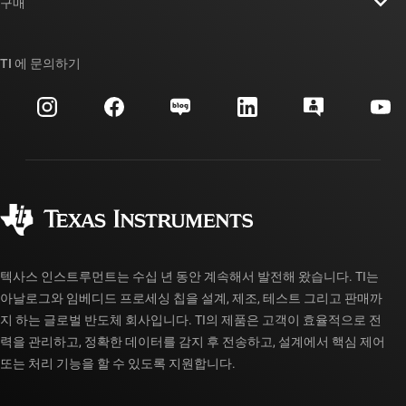
뉴스룸
구매
TI E2E™ 설계 지원 포럼
우리의 이야기 | 칩을 만드는 사람들
TI API 제품군
대체품 검색
TI 에 문의하기
이벤트
myTI 회사 계정
고객 지원 센터
투자 관계
배송, 결제 및 세금
패키징
제조
주문 FAQ
품질 및 안정성
사회 공헌
공인 유통업체
myTI 계정 FAQ
텍사스 인스트루먼트는 수십 년 동안 계속해서 발전해 왔습니다. TI는
아날로그와 임베디드 프로세싱 칩을 설계, 제조, 테스트 그리고 판매까
지 하는 글로벌 반도체 회사입니다. TI의 제품은 고객이 효율적으로 전
력을 관리하고, 정확한 데이터를 감지 후 전송하고, 설계에서 핵심 제어
또는 처리 기능을 할 수 있도록 지원합니다.