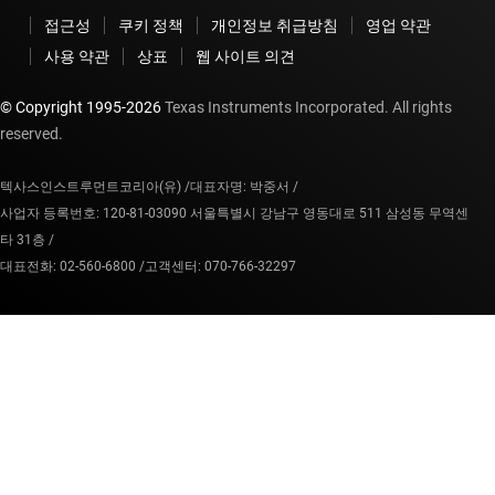
접근성
쿠키 정책
개인정보 취급방침
영업 약관
사용 약관
상표
웹 사이트 의견
© Copyright 1995-
2026
Texas Instruments Incorporated. All rights
reserved.
텍사스인스트루먼트코리아(유) /
대표자명: 박중서 /
사업자 등록번호: 120-81-03090 서울특별시 강남구 영동대로 511 삼성동 무역센
타 31층 /
대표전화: 02-560-6800 /
고객센터: 070-766-32297