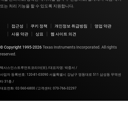
또는 처리 기능을 할 수 있도록 지원합니다.
접근성
쿠키 정책
개인정보 취급방침
영업 약관
사용 약관
상표
웹 사이트 의견
© Copyright 1995-
2026
Texas Instruments Incorporated. All rights
reserved.
텍사스인스트루먼트코리아(유) /
대표자명: 박중서 /
사업자 등록번호: 120-81-03090 서울특별시 강남구 영동대로 511 삼성동 무역센
타 31층 /
대표전화: 02-560-6800 /
고객센터: 070-766-32297