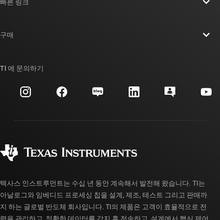
빠른 링크
채용
연락처
뉴스룸
구매
TI E2E™ 설계 지원 포럼
우리의 이야기 | 칩을 만드는 사람들
TI API 제품군
대체품 검색
TI 에 문의하기
이벤트
myTI 회사 계정
고객 지원 센터
투자 관계
배송, 결제 및 세금
패키징
제조
주문 FAQ
품질 및 안정성
사회 공헌
공인 유통업체
myTI 계정 FAQ
텍사스 인스트루먼트는 수십 년 동안 계속해서 발전해 왔습니다. TI는
아날로그와 임베디드 프로세싱 칩을 설계, 제조, 테스트 그리고 판매까
지 하는 글로벌 반도체 회사입니다. TI의 제품은 고객이 효율적으로 전
력을 관리하고, 정확한 데이터를 감지 후 전송하고, 설계에서 핵심 제어