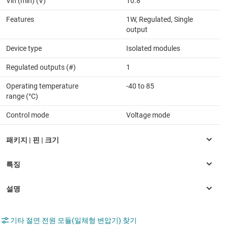
Vin (min) (V)
10.8
Features
1W, Regulated, Single
output
Device type
Isolated modules
Regulated outputs (#)
1
Operating temperature
-40 to 85
range (°C)
Control mode
Voltage mode
기타 절연 전원 모듈(일체형 변압기) 찾기