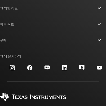
TI 기업 정보
TI 기업 정보 개요
빠른 링크
채용
연락처
뉴스룸
구매
TI E2E™ 설계 지원 포럼
우리의 이야기 | 칩을 만드는 사람들
TI API 제품군
대체품 검색
TI 에 문의하기
이벤트
myTI 회사 계정
고객 지원 센터
투자 관계
배송, 결제 및 세금
패키징
제조
주문 FAQ
품질 및 안정성
사회 공헌
공인 유통업체
myTI 계정 FAQ