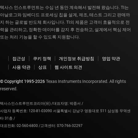
텍사스 인스트루먼트는 수십 년 동안 계속해서 발전해 왔습니다. TI는
아날로그와 임베디드 프로세싱 칩을 설계, 제조, 테스트 그리고 판매까
지 하는 글로벌 반도체 회사입니다. TI의 제품은 고객이 효율적으로 전
력을 관리하고, 정확한 데이터를 감지 후 전송하고, 설계에서 핵심 제어
또는 처리 기능을 할 수 있도록 지원합니다.
접근성
쿠키 정책
개인정보 취급방침
영업 약관
사용 약관
상표
웹 사이트 의견
© Copyright 1995-
2026
Texas Instruments Incorporated. All rights
reserved.
텍사스인스트루먼트코리아(유) /
대표자명: 박중서 /
사업자 등록번호: 120-81-03090 서울특별시 강남구 영동대로 511 삼성동 무역센
타 31층 /
대표전화: 02-560-6800 /
고객센터: 070-766-32297