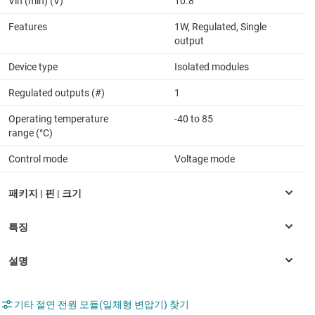
Vin (min) (V)
10.8
Features
1W, Regulated, Single
output
Device type
Isolated modules
Regulated outputs (#)
1
Operating temperature
-40 to 85
range (°C)
Control mode
Voltage mode
기타 절연 전원 모듈(일체형 변압기) 찾기