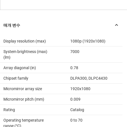
Display resolution (max)
1080p (1920x1080)
System brightness (max)
7000
(lm)
Array diagonal (in)
0.78
Chipset family
DLPA300, DLPC4430
Micromirror array size
1920x1080
Micromirror pitch (mm)
0.009
Rating
Catalog
Operating temperature
0 to 70
range (°C)