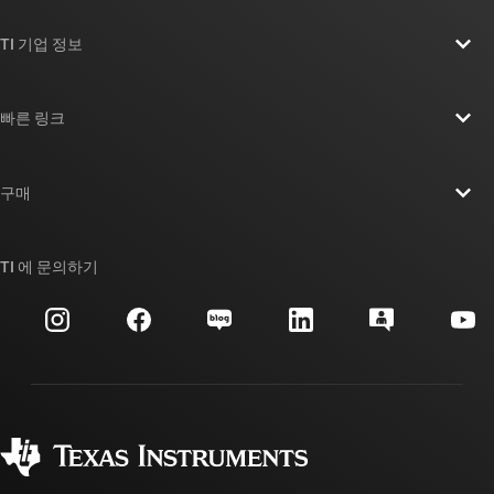
TI 기업 정보
TI 기업 정보 개요
빠른 링크
채용
연락처
뉴스룸
구매
TI E2E™ 설계 지원 포럼
우리의 이야기 | 칩을 만드는 사람들
TI API 제품군
대체품 검색
TI 에 문의하기
이벤트
myTI 회사 계정
고객 지원 센터
투자 관계
배송, 결제 및 세금
패키징
제조
주문 FAQ
품질 및 안정성
사회 공헌
공인 유통업체
myTI 계정 FAQ