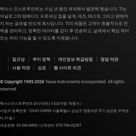
텍사스 인스트루먼트는 수십 년 동안 계속해서 발전해 왔습니다. TI는
아날로그와 임베디드 프로세싱 칩을 설계, 제조, 테스트 그리고 판매까
지 하는 글로벌 반도체 회사입니다. TI의 제품은 고객이 효율적으로 전
력을 관리하고, 정확한 데이터를 감지 후 전송하고, 설계에서 핵심 제어
또는 처리 기능을 할 수 있도록 지원합니다.
접근성
쿠키 정책
개인정보 취급방침
영업 약관
사용 약관
상표
웹 사이트 의견
© Copyright 1995-
2026
Texas Instruments Incorporated. All rights
reserved.
텍사스인스트루먼트코리아(유) /
대표자명: 박중서 /
사업자 등록번호: 120-81-03090 서울특별시 강남구 영동대로 511 삼성동 무역센
타 31층 /
대표전화: 02-560-6800 /
고객센터: 070-766-32297