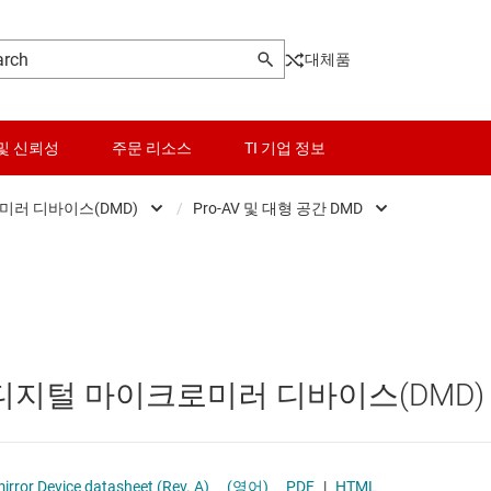
대체품
및 신뢰성
주문 리소스
TI 기업 정보
미러 디바이스(DMD)
/
Pro-AV 및 대형 공간 DMD
버
센서
Pro-AV 및 대형 공간 DMD
디지털 마이크로미러 디바이스(DMD)
스위치 및 멀티플렉서
홈 시네마, 비즈니스 및 교육 
러 디바이스(DMD)
오디오, 햅틱, 피에조
휴대용 및 소비자용 DMD
LP® 디지털 마이크로미러 디바이스(DMD)
러 디바이스(DMD)
인터페이스
전력 관리
DLP801RE 0.8 WUXGA Digital Micromirror Device datasheet (Rev. A)
(영어)
PDF
|
HTML