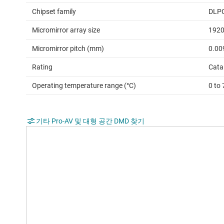
Chipset family
DLP
Micromirror array size
192
Micromirror pitch (mm)
0.00
Rating
Cata
Operating temperature range (°C)
0 to 
기타 Pro-AV 및 대형 공간 DMD 찾기