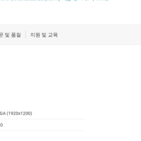
절연
증폭기
클록 및 타이밍
패시브 및 개별
GA (1920x1200)
00