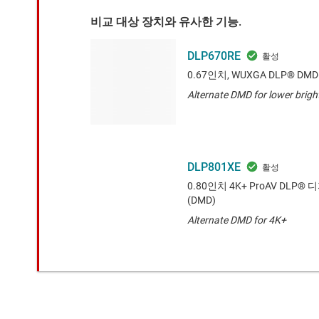
비교 대상 장치와 유사한 기능.
DLP670RE
0.67인치, WUXGA DLP®
Alternate DMD for lower brig
DLP801XE
0.80인치 4K+ ProAV DL
(DMD)
Alternate DMD for 4K+