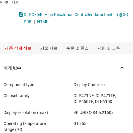
데이터 시트
DLPC7540 High Resolution Controller datasheet
(영어)
PDF
|
HTML
Component type
Display Controller
Chipset family
DLP471NE, DLP471TE,
DLP650TE, DLPA100
Display resolution (max)
4K UHD (3840x2160)
Operating temperature
0 to 55
range (°C)