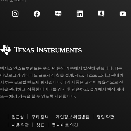
이벤트
myTI 회사 계정
고객 지원 센터
투자 관계
배송, 결제 및 세금
패키징
제조
주문 FAQ
품질 및 안정성
사회 공헌
공인 유통업체
myTI 계정 FAQ
텍사스 인스트루먼트는 수십 년 동안 계속해서 발전해 왔습니다. TI는
아날로그와 임베디드 프로세싱 칩을 설계, 제조, 테스트 그리고 판매까
지 하는 글로벌 반도체 회사입니다. TI의 제품은 고객이 효율적으로 전
력을 관리하고, 정확한 데이터를 감지 후 전송하고, 설계에서 핵심 제어
또는 처리 기능을 할 수 있도록 지원합니다.
접근성
쿠키 정책
개인정보 취급방침
영업 약관
사용 약관
상표
웹 사이트 의견