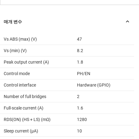
Vs ABS (max) (V)
47
Vs (min) (V)
8.2
Peak output current (A)
1.8
Control mode
PH/EN
Control interface
Hardware (GPIO)
Number of full bridges
2
Full-scale current (A)
1.6
RDS(ON) (HS + LS) (mΩ)
1280
Sleep current (µA)
10