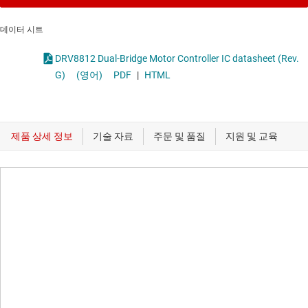
데이터 시트
DRV8812 Dual-Bridge Motor Controller IC datasheet (Rev.
G)
(영어)
PDF
|
HTML