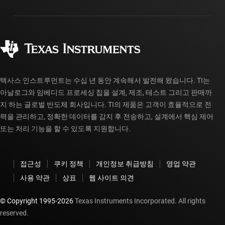
패키징
제조
주문 FAQ
품질 및 안정성
사회 공헌
공인 유통업체
myTI 계정 FAQ
텍사스 인스트루먼트는 수십 년 동안 계속해서 발전해 왔습니다. TI는
아날로그와 임베디드 프로세싱 칩을 설계, 제조, 테스트 그리고 판매까
지 하는 글로벌 반도체 회사입니다. TI의 제품은 고객이 효율적으로 전
력을 관리하고, 정확한 데이터를 감지 후 전송하고, 설계에서 핵심 제어
또는 처리 기능을 할 수 있도록 지원합니다.
접근성
쿠키 정책
개인정보 취급방침
영업 약관
사용 약관
상표
웹 사이트 의견
© Copyright 1995-
2026
Texas Instruments Incorporated. All rights
reserved.