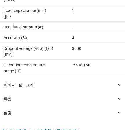
Load capacitance (min)
1
(µF)
Regulated outputs (#)
1
Accuracy (%)
4
Dropout voltage (Vdo) (typ)
3000
(mV)
Operating temperature
-55 to 150
range (°C)