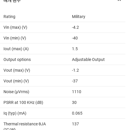
Rating
Military
Vin (max) (V)
-4.2
Vin (min) (V)
-40
Iout (max) (A)
1.5
Output options
Adjustable Output
Vout (max) (V)
-1.2
Vout (min) (V)
-37
Noise (µVrms)
1110
PSRR at 100 KHz (dB)
30
Iq (typ) (mA)
0.065
Thermal resistance θJA
137
(°C/W)