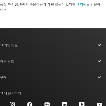
품질, 패키징, TI에서 주문하는 데 대한 질문이 있다면
TI 지원
을 방문하
세요. ​​​​​​​​​​​​​​
TI 기업 정보
TI 기업 정보 개요
빠른 링크
채용
연락처
뉴스룸
구매
TI E2E™ 설계 지원 포럼
우리의 이야기 | 칩을 만드는 사람들
TI API 제품군
대체품 검색
TI 에 문의하기
이벤트
myTI 회사 계정
고객 지원 센터