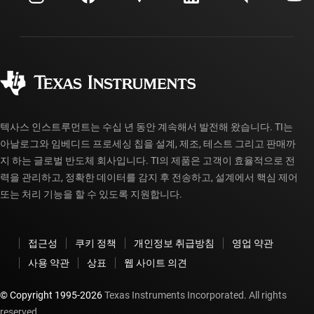
투자 관계
배송, 결제 및 세금
패키징
제조
주문 FAQ
품질 및 안정성
사회 공헌
공인 유통업체
myTI 계정 FAQ
텍사스 인스트루먼트는 수십 년 동안 계속해서 발전해 왔습니다. TI는
아날로그와 임베디드 프로세싱 칩을 설계, 제조, 테스트 그리고 판매까
지 하는 글로벌 반도체 회사입니다. TI의 제품은 고객이 효율적으로 전
력을 관리하고, 정확한 데이터를 감지 후 전송하고, 설계에서 핵심 제어
또는 처리 기능을 할 수 있도록 지원합니다.
접근성
쿠키 정책
개인정보 취급방침
영업 약관
사용 약관
상표
웹 사이트 의견
© Copyright 1995-
2026
Texas Instruments Incorporated. All rights
reserved.