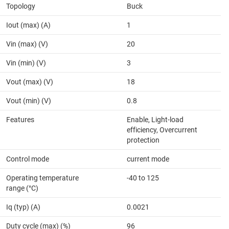
Topology
Buck
Iout (max) (A)
1
Vin (max) (V)
20
Vin (min) (V)
3
Vout (max) (V)
18
Vout (min) (V)
0.8
Features
Enable, Light-load
efficiency, Overcurrent
protection
Control mode
current mode
Operating temperature
-40 to 125
range (°C)
Iq (typ) (A)
0.0021
Duty cycle (max) (%)
96