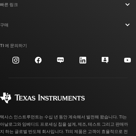
빠른 링크
채용
연락처
뉴스룸
구매
TI E2E™ 설계 지원 포럼
우리의 이야기 | 칩을 만드는 사람들
TI API 제품군
대체품 검색
TI 에 문의하기
이벤트
myTI 회사 계정
고객 지원 센터
투자 관계
배송, 결제 및 세금
패키징
제조
주문 FAQ
품질 및 안정성
사회 공헌
공인 유통업체
myTI 계정 FAQ
텍사스 인스트루먼트는 수십 년 동안 계속해서 발전해 왔습니다. TI는
아날로그와 임베디드 프로세싱 칩을 설계, 제조, 테스트 그리고 판매까
지 하는 글로벌 반도체 회사입니다. TI의 제품은 고객이 효율적으로 전