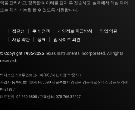
력을 관리하고, 정확한 데이터를 감지 후 전송하고, 설계에서 핵심 제어
또는 처리 기능을 할 수 있도록 지원합니다.
접근성
쿠키 정책
개인정보 취급방침
영업 약관
사용 약관
상표
웹 사이트 의견
© Copyright 1995-
2026
Texas Instruments Incorporated. All rights
reserved.
텍사스인스트루먼트코리아(유) /
대표자명: 박중서 /
사업자 등록번호: 120-81-03090 서울특별시 강남구 영동대로 511 삼성동 무역센
타 31층 /
대표전화: 02-560-6800 /
고객센터: 070-766-32297