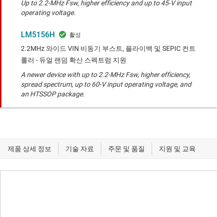
Up to 2.2-MHz Fsw, higher efficiency and up to 45-V input
operating voltage.
LM5156H
2.2MHz 와이드 VIN 비동기 부스트, 플라이백 및 SEPIC 컨트
롤러 - 듀얼 랜덤 확산 스펙트럼 지원
A newer device with up to 2.2-MHz Fsw, higher efficiency,
spread spectrum, up to 60-V input operating voltage, and
an HTSSOP package.