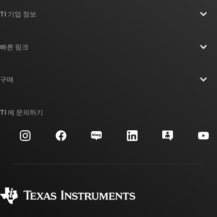
TI 기업 정보
TI 기업 정보 개요
빠른 링크
채용
연락처
뉴스룸
구매
TI E2E™ 설계 지원 포럼
우리의 이야기 | 칩을 만드는 사람들
TI API 제품군
대체품 검색
TI 에 문의하기
이벤트
myTI 회사 계정
고객 지원 센터
투자 관계
배송, 결제 및 세금
패키징
제조
주문 FAQ
품질 및 안정성
사회 공헌
공인 유통업체
myTI 계정 FAQ