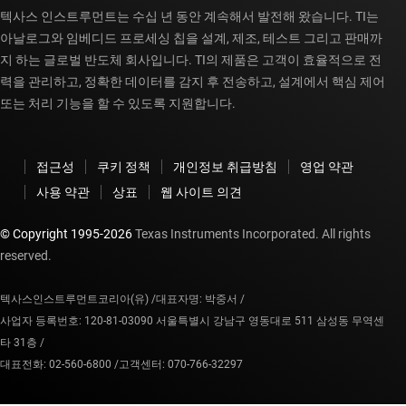
텍사스 인스트루먼트는 수십 년 동안 계속해서 발전해 왔습니다. TI는
아날로그와 임베디드 프로세싱 칩을 설계, 제조, 테스트 그리고 판매까
지 하는 글로벌 반도체 회사입니다. TI의 제품은 고객이 효율적으로 전
력을 관리하고, 정확한 데이터를 감지 후 전송하고, 설계에서 핵심 제어
또는 처리 기능을 할 수 있도록 지원합니다.
접근성
쿠키 정책
개인정보 취급방침
영업 약관
사용 약관
상표
웹 사이트 의견
© Copyright 1995-
2026
Texas Instruments Incorporated. All rights
reserved.
텍사스인스트루먼트코리아(유) /
대표자명: 박중서 /
사업자 등록번호: 120-81-03090 서울특별시 강남구 영동대로 511 삼성동 무역센
타 31층 /
대표전화: 02-560-6800 /
고객센터: 070-766-32297