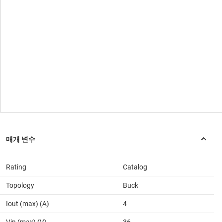
Rating
Catalog
Topology
Buck
Iout (max) (A)
4
Vin (max) (V)
36