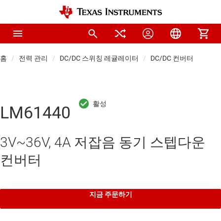
홈
전력 관리
DC/DC 스위칭 레귤레이터
DC/DC 컨버터
LM61440
3V~36V, 4A 저잡음 동기 스텝다운
컨버터
지금 주문하기