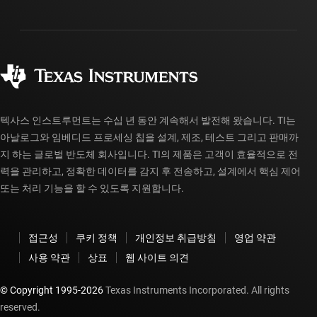
배송, 결제 및 세금
패키징
제조
주문 FAQ
품질 및 안정성
사회 공헌
공인 유통업체
myTI 계정 FAQ
텍사스 인스트루먼트는 수십 년 동안 계속해서 발전해 왔습니다. TI는
아날로그와 임베디드 프로세싱 칩을 설계, 제조, 테스트 그리고 판매까
지 하는 글로벌 반도체 회사입니다. TI의 제품은 고객이 효율적으로 전
력을 관리하고, 정확한 데이터를 감지 후 전송하고, 설계에서 핵심 제어
또는 처리 기능을 할 수 있도록 지원합니다.
접근성
쿠키 정책
개인정보 취급방침
영업 약관
사용 약관
상표
웹 사이트 의견
© Copyright 1995-
2026
Texas Instruments Incorporated. All rights
reserved.