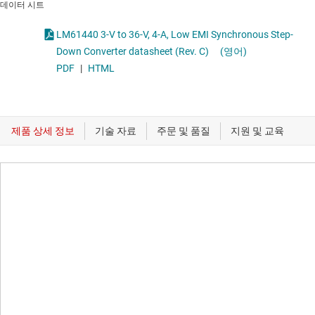
데이터 시트
LM61440 3-V to 36-V, 4-A, Low EMI Synchronous Step-
Down Converter datasheet (Rev. C)
(영어)
PDF
|
HTML