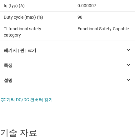
Iq (typ) (A)
0.000007
Duty cycle (max) (%)
98
TI functional safety
Functional Safety-Capable
category
기타 DC/DC 컨버터 찾기
기술 자료