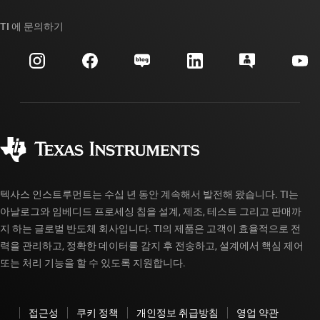
우리의 이야기 | 칩을 만드는 사람들
TI API 제품군
대체품 검색
TI 에 문의하기
이벤트
myTI 회사 계정
고객 지원 센터
투자 관계
배송, 결제 및 세금
패키징
제조
주문 FAQ
품질 및 안정성
사회 공헌
공인 유통업체
myTI 계정 FAQ
텍사스 인스트루먼트는 수십 년 동안 계속해서 발전해 왔습니다. TI는
아날로그와 임베디드 프로세싱 칩을 설계, 제조, 테스트 그리고 판매까
지 하는 글로벌 반도체 회사입니다. TI의 제품은 고객이 효율적으로 전
력을 관리하고, 정확한 데이터를 감지 후 전송하고, 설계에서 핵심 제어
또는 처리 기능을 할 수 있도록 지원합니다.
접근성
쿠키 정책
개인정보 취급방침
영업 약관