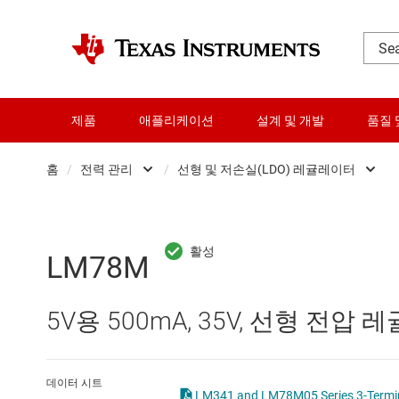
제품
애플리케이션
설계 및 개발
품질 
홈
/
전력 관리
/
선형 및 저손실(LDO) 레귤레이터
DLP 제품
AC/DC 스위칭 레귤레이
RF 및 마이크로파
DC/DC 스위칭 레귤레이
LM78M
다이 및 웨이퍼 서비스
DC/DC 전력 모듈
5V용 500mA, 35V, 선형 전압
데이터 컨버터
DDR 메모리 전원 IC
로직 및 전압 변환
LCD 및 OLED 디스플레
데이터 시트