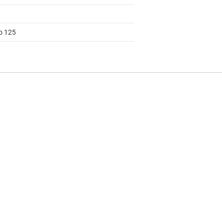
0
to 125