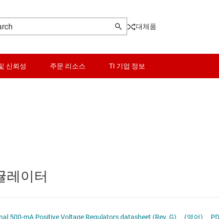
대체품
및 신뢰성
주문 리소스
TI 기업 정보
터
센서
Other power management
터
스위치 및 멀티플렉서
PoE(Power Over Ethernet) 솔루션
오디오, 햅틱, 피에조
게이트 드라이버
 레귤레이터
인터페이스
고압측 스위치 및 컨트롤러
이 전원 및 드라이버
전력 관리
멀티 채널 IC(PMIC)
LM341 and LM78M05 Series 3-Terminal 500-mA Positive Voltage Regulators datasheet (Rev. G)
(영어)
P