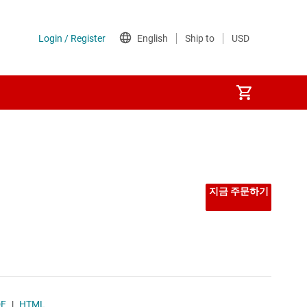
선형 및 저손실(LDO) 레귤레이터
시퀀서
지금 주문하기
저압측 스위치
전력계
전압 레퍼런스
DF
|
HTML