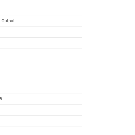
d Output
38