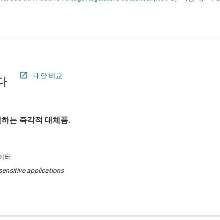
절연
무접점 릴레이
증폭기
부하 스위치
클록 및 타이밍
패시브 및 개별
대안 비교
다
하는 즉각적 대체품.
레이터
sensitive applications