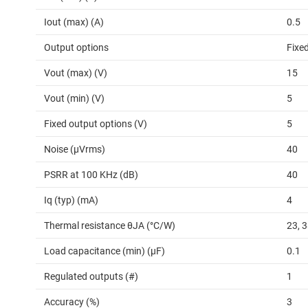
Iout (max) (A)
0.5
Output options
Fixe
Vout (max) (V)
15
Vout (min) (V)
5
Fixed output options (V)
5
Noise (µVrms)
40
PSRR at 100 KHz (dB)
40
Iq (typ) (mA)
4
Thermal resistance θJA (°C/W)
23, 
Load capacitance (min) (µF)
0.1
Regulated outputs (#)
1
Accuracy (%)
3