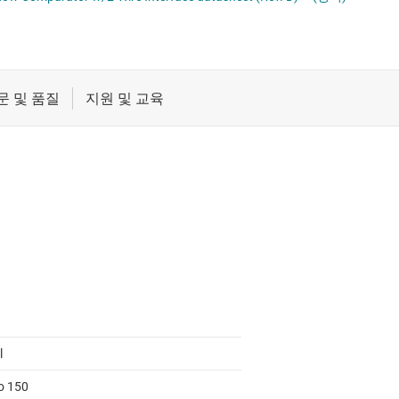
 센서
절연
증폭기
클록 및 타이밍
패시브 및 개별
l
to 150