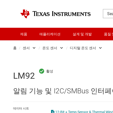
제품
애플리케이션
설계 및 개발
품질 
홈
/
센서
/
온도 센서
/
디지털 온도 센서
DLP 제품
mmWave 레이더 센서
디지털 온도
RF 및 마이크로파
Other sensors
서미스터
LM92
다이 및 웨이퍼 서비스
광학 센서
아날로그 온
알림 기능 및 I2C/SMBus 인터
데이터 컨버터
습도 센서
열 팬 컨트
로직 및 전압 변환
온도 센서
온도 스위치
데이터 시트
12-Bit + Temp Sensor & Thermal Win