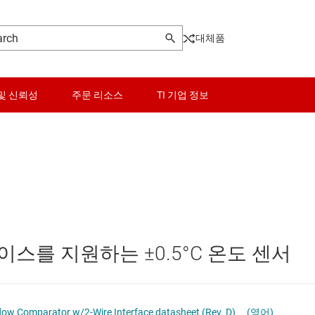
대체품
및 신뢰성
주문 리소스
TI 기업 정보
 센서
센서
스위치 및 멀티플렉서
도 센서
오디오, 햅틱, 피에조
페이스를 지원하는 ±0.5°C 온도 센서
롤러
인터페이스
전력 관리
dow Comparator w/2-Wire Interface datasheet (Rev. D)
(영어)