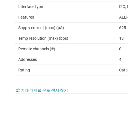
Interface type
I2C,
Features
ALE
Supply current (max) (µA)
625
Temp resolution (max) (bps)
13
Remote channels (#)
0
Addresses
4
Rating
Cata
기타 디지털 온도 센서 찾기