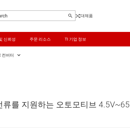
대체품
및 신뢰성
주문 리소스
TI 기업 정보
C 컨버터
터
DC/DC 컨버터
센서
Other power management
터
DC/DC 컨트롤러
스위치 및 멀티플렉서
PoE(Power Over Ethernet) 솔루션
오디오, 햅틱, 피에조
게이트 드라이버
 전류를 지원하는 오토모티브 4.5V~65
인터페이스
고압측 스위치 및 컨트롤러
이 전원 및 드라이버
전력 관리
멀티 채널 IC(PMIC)