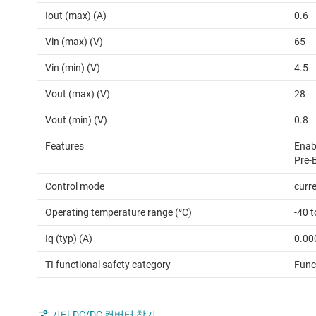
Iout (max) (A)
0.6
Vin (max) (V)
65
Vin (min) (V)
4.5
Vout (max) (V)
28
Vout (min) (V)
0.8
Features
Enab
Pre-
Control mode
curr
Operating temperature range (°C)
-40 
Iq (typ) (A)
0.00
TI functional safety category
Func
기타 DC/DC 컨버터 찾기