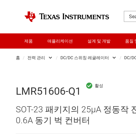
제품
애플리케이션
설계 및 개발
품질 
홈
/
전력 관리
/
DC/DC 스위칭 레귤레이터
/
DC/D
DLP 제품
AC/DC 스위칭 레귤레이
RF 및 마이크로파
DC/DC 스위칭 레귤레이
LMR51606-Q1
다이 및 웨이퍼 서비스
DC/DC 전력 모듈
SOT-23 패키지의 25µA 정동작
데이터 컨버터
DDR 메모리 전원 IC
0.6A 동기 벅 컨버터
로직 및 전압 변환
LCD 및 OLED 디스플레