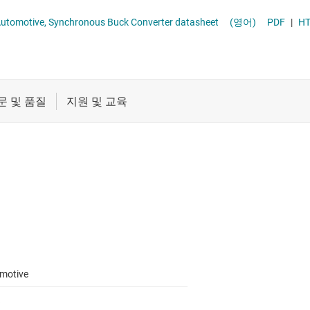
절연
무접점 릴레이
LMR516xx-Q1 4V to 65V, 0.6A / 1A, Automotive, Synchronous Buck Converter datasheet
(영어)
PDF
|
H
증폭기
부하 스위치
클록 및 타이밍
패시브 및 개별
motive