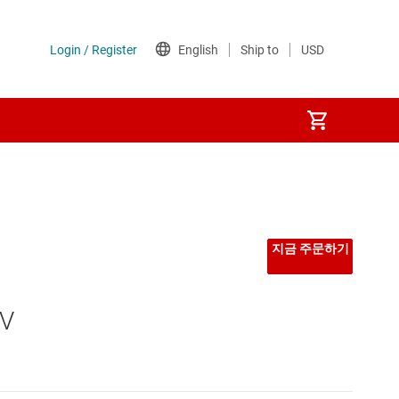
선형 및 저손실(LDO) 레귤레이터
시퀀서
지금 주문하기
저압측 스위치
V
전력계
전압 레퍼런스