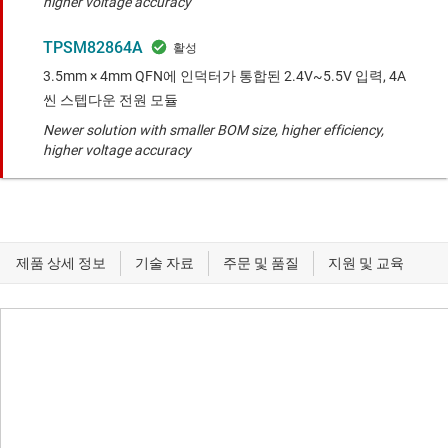
higher voltage accuracy
TPSM82864A
3.5mm × 4mm QFN에 인덕터가 통합된 2.4V~5.5V 입력, 4A
씬 스텝다운 전원 모듈
Newer solution with smaller BOM size, higher efficiency,
higher voltage accuracy