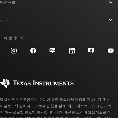
빠른 링크
채용
연락처
뉴스룸
구매
TI E2E™ 설계 지원 포럼
우리의 이야기 | 칩을 만드는 사람들
TI API 제품군
대체품 검색
TI 에 문의하기
이벤트
myTI 회사 계정
고객 지원 센터
투자 관계
배송, 결제 및 세금
패키징
제조
주문 FAQ
품질 및 안정성
사회 공헌
공인 유통업체
myTI 계정 FAQ
텍사스 인스트루먼트는 수십 년 동안 계속해서 발전해 왔습니다. TI는
아날로그와 임베디드 프로세싱 칩을 설계, 제조, 테스트 그리고 판매까
지 하는 글로벌 반도체 회사입니다. TI의 제품은 고객이 효율적으로 전