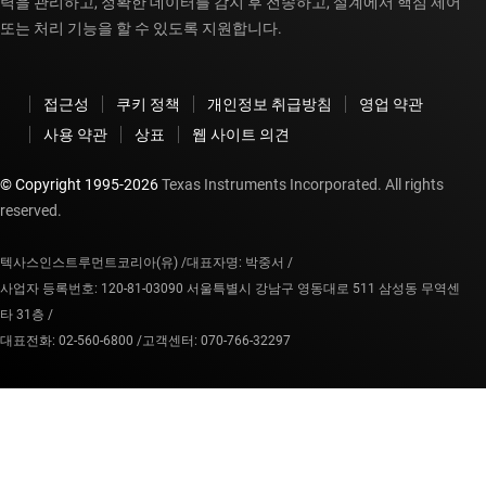
력을 관리하고, 정확한 데이터를 감지 후 전송하고, 설계에서 핵심 제어
또는 처리 기능을 할 수 있도록 지원합니다.
접근성
쿠키 정책
개인정보 취급방침
영업 약관
사용 약관
상표
웹 사이트 의견
© Copyright 1995-
2026
Texas Instruments Incorporated. All rights
reserved.
텍사스인스트루먼트코리아(유) /
대표자명: 박중서 /
사업자 등록번호: 120-81-03090 서울특별시 강남구 영동대로 511 삼성동 무역센
타 31층 /
대표전화: 02-560-6800 /
고객센터: 070-766-32297