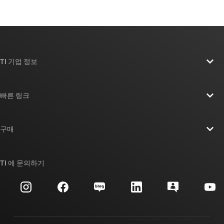
TI 기업 정보
TI 기업 정보 개요
빠른 링크
채용
연락처
뉴스룸
구매
TI E2E™ 설계 지원 포럼
우리의 이야기 | 칩을 만드는 사람들
TI API 제품군
대체품 검색
TI 에 문의하기
이벤트
myTI 회사 계정
고객 지원 센터
투자 관계
배송, 결제 및 세금
패키징
제조
주문 FAQ