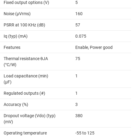
Fixed output options (V)
5
Noise (µVrms)
160
PSRR at 100 KHz (dB)
57
Iq (typ) (mA)
0.075
Features
Enable, Power good
Thermal resistance θJA
75
(°C/W)
Load capacitance (min)
1
(µF)
Regulated outputs (#)
1
Accuracy (%)
3
Dropout voltage (Vdo) (typ)
380
(mV)
Operating temperature
-55 to 125