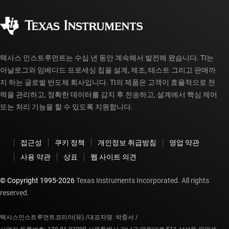
품질 및 안정성
사회 공헌
공인 유통업체
myTI 계정 FAQ
텍사스 인스트루먼트는 수십 년 동안 계속해서 발전해 왔습니다. TI는
아날로그와 임베디드 프로세싱 칩을 설계, 제조, 테스트 그리고 판매까
지 하는 글로벌 반도체 회사입니다. TI의 제품은 고객이 효율적으로 전
력을 관리하고, 정확한 데이터를 감지 후 전송하고, 설계에서 핵심 제어
또는 처리 기능을 할 수 있도록 지원합니다.
접근성
쿠키 정책
개인정보 취급방침
영업 약관
사용 약관
상표
웹 사이트 의견
© Copyright 1995-
2026
Texas Instruments Incorporated. All rights
reserved.
텍사스인스트루먼트코리아(유) /
대표자명: 박중서 /