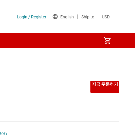
선형 및 저손실(LDO) 레귤레이터
시퀀서
지금 주문하기
저압측 스위치
전력계
전압 레퍼런스
영어)