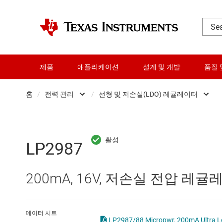
제품
애플리케이션
설계 및 개발
품질 
홈
/
전력 관리
/
선형 및 저손실(LDO) 레귤레이터
DLP 제품
AC/DC 스위칭 레귤레이
RF 및 마이크로파
DC/DC 스위칭 레귤레이
LP2987
다이 및 웨이퍼 서비스
DC/DC 전력 모듈
200mA, 16V, 저손실 전압 레
데이터 컨버터
DDR 메모리 전원 IC
로직 및 전압 변환
LCD 및 OLED 디스플레
데이터 시트
LP2987/88 Micropwr, 200mA Ultra Lo