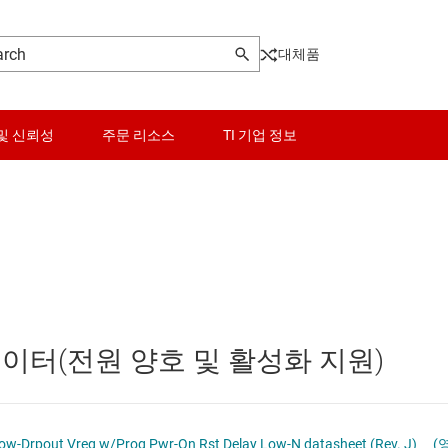
대체품
및 신뢰성
주문 리소스
TI 기업 정보
터
센서
Other power management
터
스위치 및 멀티플렉서
PoE(Power Over Ethernet) 솔루션
오디오, 햅틱, 피에조
게이트 드라이버
귤레이터(전원 양호 및 활성화 지원)
인터페이스
고압측 스위치 및 컨트롤러
이 전원 및 드라이버
전력 관리
멀티 채널 IC(PMIC)
w-Drpout Vreg w/Prog Pwr-On Rst Delay Low-N datasheet (Rev. J)
(