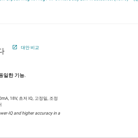
절연
무접점 릴레이
증폭기
부하 스위치
클록 및 타이밍
패시브 및 개별
대안 비교
다
동일한 기능.
, 18V, 초저 IQ, 고정밀, 조정
터
ower-IQ and higher accuracy in a