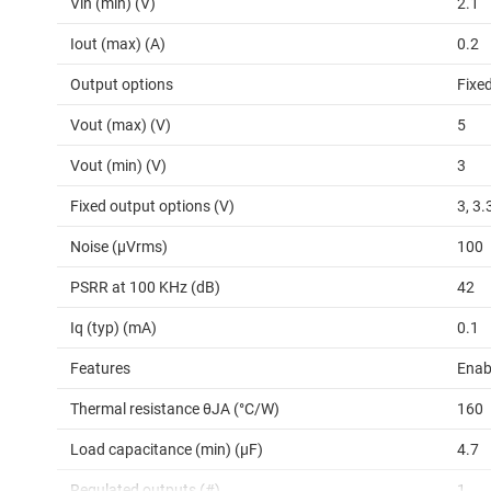
Vin (min) (V)
2.1
Iout (max) (A)
0.2
Output options
Fixe
Vout (max) (V)
5
Vout (min) (V)
3
Fixed output options (V)
3, 3.
Noise (µVrms)
100
PSRR at 100 KHz (dB)
42
Iq (typ) (mA)
0.1
Features
Enab
Thermal resistance θJA (°C/W)
160
Load capacitance (min) (µF)
4.7
Regulated outputs (#)
1