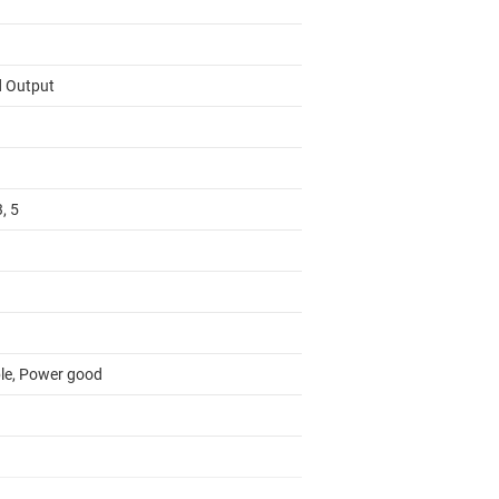
d Output
3, 5
le, Power good