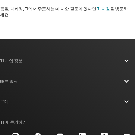
품질, 패키징, TI에서 주문하는 데 대한 질문이 있다면
TI 지원
을 방문하
세요. ​​​​​​​​​​​​​​
TI 기업 정보
TI 기업 정보 개요
빠른 링크
채용
연락처
뉴스룸
구매
TI E2E™ 설계 지원 포럼
우리의 이야기 | 칩을 만드는 사람들
TI API 제품군
대체품 검색
TI 에 문의하기
이벤트
myTI 회사 계정
고객 지원 센터