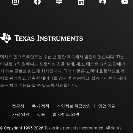
투자 관계
배송, 결제 및 세금
패키징
제조
주문 FAQ
품질 및 안정성
사회 공헌
공인 유통업체
myTI 계정 FAQ
텍사스 인스트루먼트는 수십 년 동안 계속해서 발전해 왔습니다. TI는
아날로그와 임베디드 프로세싱 칩을 설계, 제조, 테스트 그리고 판매까
지 하는 글로벌 반도체 회사입니다. TI의 제품은 고객이 효율적으로 전
력을 관리하고, 정확한 데이터를 감지 후 전송하고, 설계에서 핵심 제어
또는 처리 기능을 할 수 있도록 지원합니다.
접근성
쿠키 정책
개인정보 취급방침
영업 약관
사용 약관
상표
웹 사이트 의견
© Copyright 1995-
2026
Texas Instruments Incorporated. All rights