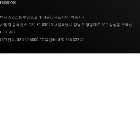
reserved.
텍사스인스트루먼트코리아(유) /
대표자명: 박중서 /
사업자 등록번호: 120-81-03090 서울특별시 강남구 영동대로 511 삼성동 무역센
타 31층 /
대표전화: 02-560-6800 /
고객센터: 070-766-32297