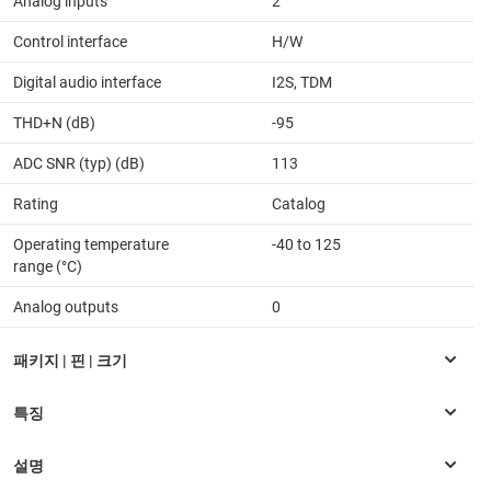
Analog inputs
2
Control interface
H/W
Digital audio interface
I2S, TDM
THD+N (dB)
-95
ADC SNR (typ) (dB)
113
Rating
Catalog
Operating temperature
-40 to 125
range (°C)
Analog outputs
0