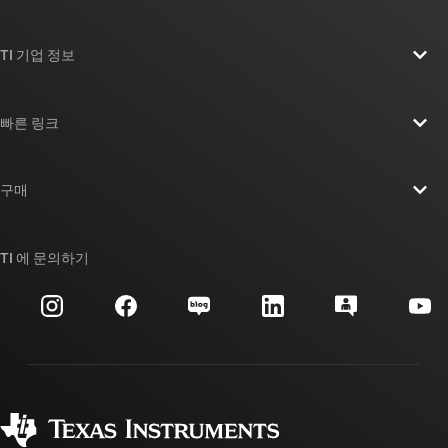
TI 기업 정보
TI 기업 정보 개요
빠른 링크
채용
연락처
뉴스룸
구매
TI E2E™ 설계 지원 포럼
우리의 이야기 | 칩을 만드는 사람들
TI API 제품군
대체품 검색
TI 에 문의하기
이벤트
myTI 회사 계정
고객 지원 센터
투자 관계
배송, 결제 및 세금
패키징
제조
주문 FAQ
품질 및 안정성
사회 공헌
공인 유통업체
myTI 계정 FAQ