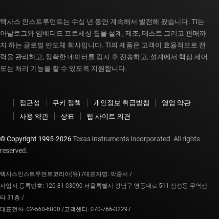
텍사스 인스트루먼트는 수십 년 동안 계속해서 발전해 왔습니다. TI는
아날로그와 임베디드 프로세싱 칩을 설계, 제조, 테스트 그리고 판매까
지 하는 글로벌 반도체 회사입니다. TI의 제품은 고객이 효율적으로 전
력을 관리하고, 정확한 데이터를 감지 후 전송하고, 설계에서 핵심 제어
또는 처리 기능을 할 수 있도록 지원합니다.
접근성
쿠키 정책
개인정보 취급방침
영업 약관
사용 약관
상표
웹 사이트 의견
© Copyright 1995-
2026
Texas Instruments Incorporated. All rights
reserved.
텍사스인스트루먼트코리아(유) /
대표자명: 박중서 /
사업자 등록번호: 120-81-03090 서울특별시 강남구 영동대로 511 삼성동 무역센
타 31층 /
대표전화: 02-560-6800 /
고객센터: 070-766-32297