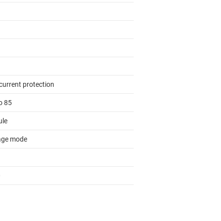
current protection
o 85
le
age mode
0