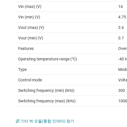
Vin (max) (V)
14
Vin (min) (V)
4.75
Vout (max) (V)
3.6
Vout (min) (V)
0.7
Features
Over
Operating temperature range (°C)
-40 t
Type
Modu
Control mode
Volt
Switching frequency (min) (kHz)
300
Switching frequency (max) (kHz)
100
기타 벅 모듈(통합 인덕터) 찾기