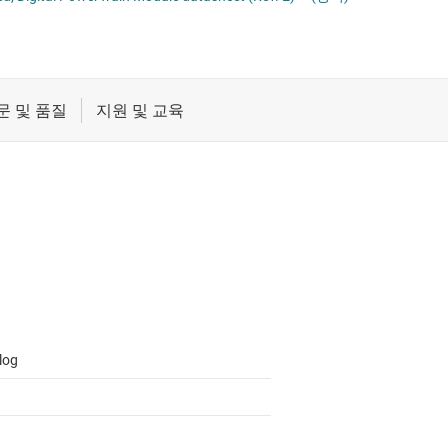
절연
무접점 릴레이
증폭기
부하 스위치
클록 및 타이밍
패시브 및 개별
log