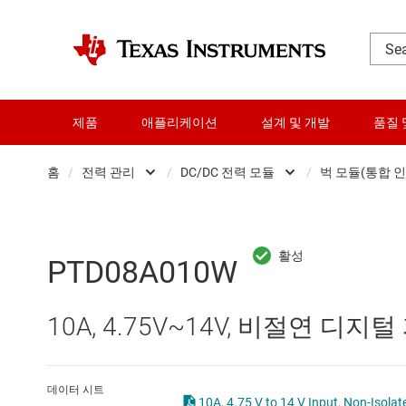
제품
애플리케이션
설계 및 개발
품질 
홈
/
전력 관리
/
DC/DC 전력 모듈
/
벅 모듈(통합 
DLP 제품
AC/DC 스위칭 레귤레이
RF 및 마이크로파
DC/DC 스위칭 레귤레이
PTD08A010W
다이 및 웨이퍼 서비스
DC/DC 전력 모듈
10A, 4.75V~14V, 비절연 디
데이터 컨버터
DDR 메모리 전원 IC
로직 및 전압 변환
LCD 및 OLED 디스플레
데이터 시트
10A, 4.75 V to 14 V Input, Non-Isolat