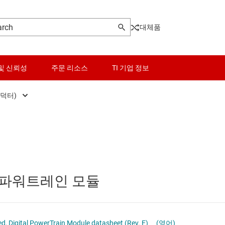
대체품
및 신뢰성
주문 리소스
TI 기업 정보
인덕터)
터
벅 모듈(통합 인덕터)
센서
Other power management
터
절연 전원 모듈(일체형 변압기)
스위치 및 멀티플렉서
PoE(Power Over Ethernet) 솔루션
오디오, 햅틱, 피에조
게이트 드라이버
지털 파워트레인 모듈
인터페이스
고압측 스위치 및 컨트롤러
이 전원 및 드라이버
전력 관리
멀티 채널 IC(PMIC)
ed, Digital PowerTrain Module datasheet (Rev. E)
(영어)