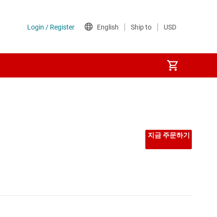
선형 및 저손실(LDO) 레귤레이터
시퀀서
지금 주문하기
저압측 스위치
전력계
전압 레퍼런스