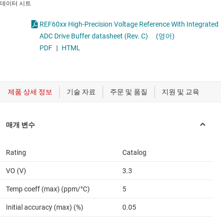
데이터 시트
REF60xx High-Precision Voltage Reference With Integrated
ADC Drive Buffer datasheet (Rev. C)
(영어)
PDF
|
HTML
Rating
Catalog
VO (V)
3.3
Temp coeff (max) (ppm/°C)
5
Initial accuracy (max) (%)
0.05