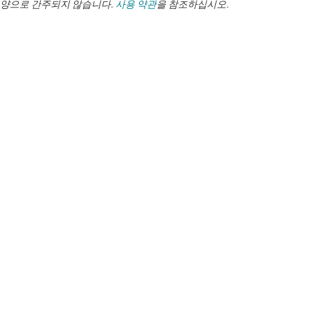
양으로 간주되지 않습니다.
사용 약관
을 참조하십시오.
품질, 패키징, TI에서 주문하는 데 대한 질문이 있다면
TI 지원
을 방문하
세요. ​​​​​​​​​​​​​​
TI 기업 정보
TI 기업 정보 개요
빠른 링크
채용
연락처
뉴스룸
구매
TI E2E™ 설계 지원 포럼
우리의 이야기 | 칩을 만드는 사람들
TI API 제품군
대체품 검색
TI 에 문의하기