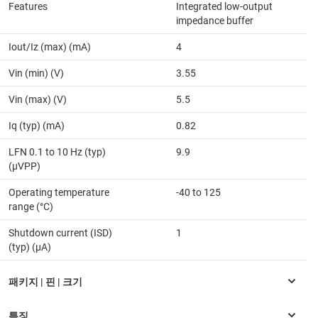
Features
Integrated low-output
impedance buffer
Iout/Iz (max) (mA)
4
Vin (min) (V)
3.55
Vin (max) (V)
5.5
Iq (typ) (mA)
0.82
LFN 0.1 to 10 Hz (typ)
9.9
(µVPP)
Operating temperature
-40 to 125
range (°C)
Shutdown current (ISD)
1
(typ) (µA)