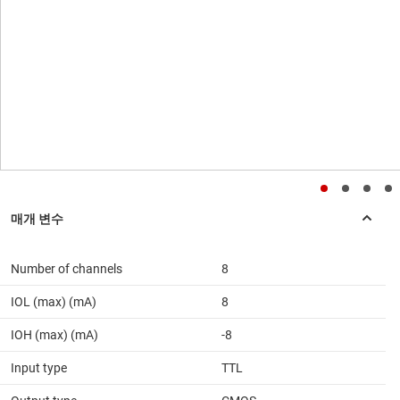
Number of channels
8
IOL (max) (mA)
8
IOH (max) (mA)
-8
Input type
TTL