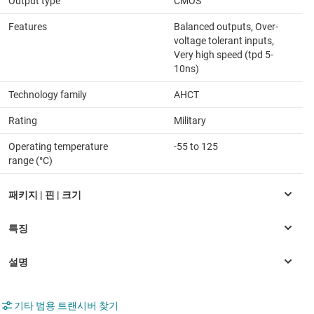
Output type
CMOS
Features
Balanced outputs, Over-
voltage tolerant inputs,
Very high speed (tpd 5-
10ns)
Technology family
AHCT
Rating
Military
Operating temperature
-55 to 125
range (°C)
기타 범용 트랜시버 찾기