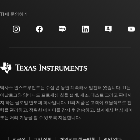
TI E2E™ 설계 지원 포럼
우리의 이야기 | 칩을 만드는 사람들
TI API 제품군
대체품 검색
TI 에 문의하기
이벤트
myTI 회사 계정
고객 지원 센터
투자 관계
배송, 결제 및 세금
패키징
제조
주문 FAQ
품질 및 안정성
사회 공헌
공인 유통업체
myTI 계정 FAQ
텍사스 인스트루먼트는 수십 년 동안 계속해서 발전해 왔습니다. TI는
아날로그와 임베디드 프로세싱 칩을 설계, 제조, 테스트 그리고 판매까
지 하는 글로벌 반도체 회사입니다. TI의 제품은 고객이 효율적으로 전
력을 관리하고, 정확한 데이터를 감지 후 전송하고, 설계에서 핵심 제어
또는 처리 기능을 할 수 있도록 지원합니다.
접근성
쿠키 정책
개인정보 취급방침
영업 약관