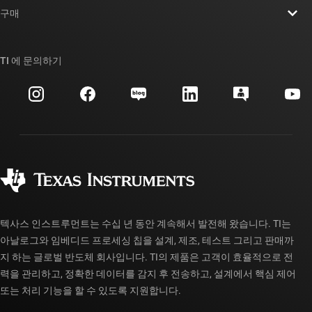
뉴스룸
구매
TI E2E™ 설계 지원 포럼
우리의 이야기 | 칩을 만드는 사람들
TI API 제품군
대체품 검색
TI 에 문의하기
이벤트
myTI 회사 계정
고객 지원 센터
투자 관계
배송, 결제 및 세금
패키징
제조
주문 FAQ
품질 및 안정성
사회 공헌
공인 유통업체
myTI 계정 FAQ
텍사스 인스트루먼트는 수십 년 동안 계속해서 발전해 왔습니다. TI는
아날로그와 임베디드 프로세싱 칩을 설계, 제조, 테스트 그리고 판매까
지 하는 글로벌 반도체 회사입니다. TI의 제품은 고객이 효율적으로 전
력을 관리하고, 정확한 데이터를 감지 후 전송하고, 설계에서 핵심 제어
또는 처리 기능을 할 수 있도록 지원합니다.