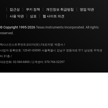
접근성
쿠키 정책
개인정보 취급방침
영업 약관
사용 약관
상표
웹 사이트 의견
© Copyright 1995-
2026
Texas Instruments Incorporated. All rights
reserved.
텍사스인스트루먼트코리아(유) /
대표자명: 박중서 /
사업자 등록번호: 120-81-03090 서울특별시 강남구 영동대로 511 삼성동 무역센
타 31층 /
대표전화: 02-560-6800 /
고객센터: 070-766-32297