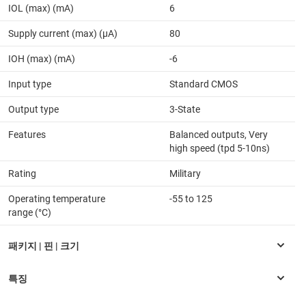
IOL (max) (mA)
6
Supply current (max) (µA)
80
IOH (max) (mA)
-6
Input type
Standard CMOS
Output type
3-State
Features
Balanced outputs, Very
high speed (tpd 5-10ns)
Rating
Military
Operating temperature
-55 to 125
range (°C)