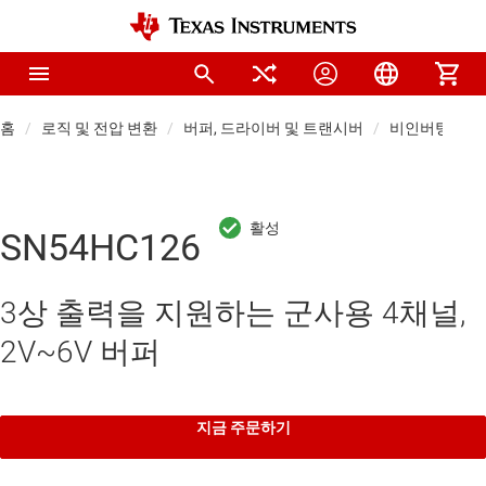
홈
로직 및 전압 변환
버퍼, 드라이버 및 트랜시버
비인버팅 버퍼
SN54HC126
3상 출력을 지원하는 군사용 4채널,
2V~6V 버퍼
지금 주문하기