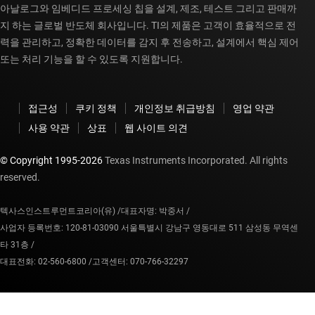
아날로그와 임베디드 프로세싱 칩을 설계, 제조, 테스트 그리고 판매까
지 하는 글로벌 반도체 회사입니다. TI의 제품은 고객이 효율적으로 전
력을 관리하고, 정확한 데이터를 감지 후 전송하고, 설계에서 핵심 제어
또는 처리 기능을 할 수 있도록 지원합니다.
접근성
쿠키 정책
개인정보 취급방침
영업 약관
사용 약관
상표
웹 사이트 의견
© Copyright 1995-
2026
Texas Instruments Incorporated. All rights
reserved.
텍사스인스트루먼트코리아(유) /
대표자명: 박중서 /
사업자 등록번호: 120-81-03090 서울특별시 강남구 영동대로 511 삼성동 무역센
타 31층 /
대표전화: 02-560-6800 /
고객센터: 070-766-32297