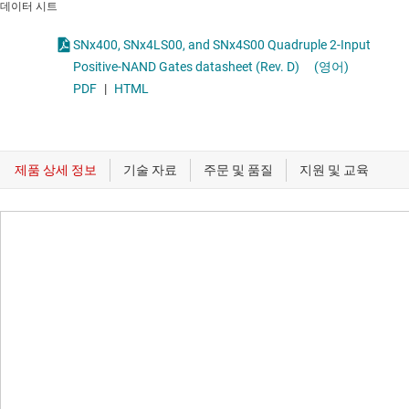
데이터 시트
SNx400, SNx4LS00, and SNx4S00 Quadruple 2-Input
Positive-NAND Gates datasheet (Rev. D)
(영어)
PDF
|
HTML