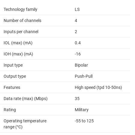
Technology family
LS
Number of channels
4
Inputs per channel
2
IOL (max) (mA)
0.4
IOH (max) (mA)
-16
Input type
Bipolar
Output type
Push-Pull
Features
High speed (tpd 10-50ns)
Data rate (max) (Mbps)
35
Rating
Military
Operating temperature
-55 to 125
range (°C)