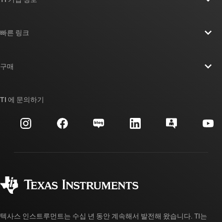
TI 기업 정보 개요
빠른 링크
채용
연락처
뉴스룸
구매
TI E2E™ 설계 지원 포럼
우리의 이야기 | 칩을 만드는 사람들
TI API 제품군
대체품 검색
TI 에 문의하기
이벤트
myTI 회사 계정
고객 지원 센터
투자 관계
배송, 결제 및 세금
패키징
제조
주문 FAQ
품질 및 안정성
사회 공헌
공인 유통업체
myTI 계정 FAQ
텍사스 인스트루먼트는 수십 년 동안 계속해서 발전해 왔습니다. TI는