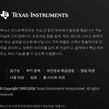
주문 FAQ
품질 및 안정성
사회 공헌
공인 유통업체
myTI 계정 FAQ
텍사스 인스트루먼트는 수십 년 동안 계속해서 발전해 왔습니다. TI는
아날로그와 임베디드 프로세싱 칩을 설계, 제조, 테스트 그리고 판매까
지 하는 글로벌 반도체 회사입니다. TI의 제품은 고객이 효율적으로 전
력을 관리하고, 정확한 데이터를 감지 후 전송하고, 설계에서 핵심 제어
또는 처리 기능을 할 수 있도록 지원합니다.
접근성
쿠키 정책
개인정보 취급방침
영업 약관
사용 약관
상표
웹 사이트 의견
© Copyright 1995-
2026
Texas Instruments Incorporated. All rights
reserved.
텍사스인스트루먼트코리아(유) /
대표자명: 박중서 /