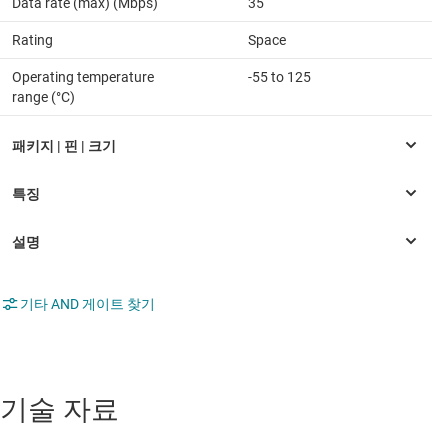
Data rate (max) (Mbps)
35
Rating
Space
Operating temperature
-55 to 125
range (°C)
기타 AND 게이트 찾기
기술 자료