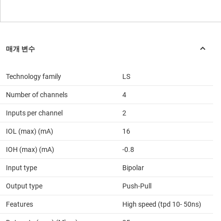
Technology family
LS
Number of channels
4
Inputs per channel
2
IOL (max) (mA)
16
IOH (max) (mA)
-0.8
Input type
Bipolar
Output type
Push-Pull
Features
High speed (tpd 10- 50ns)