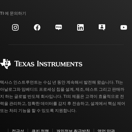
우리의 이야기 | 칩을 만드는 사람들
TI API 제품군
대체품 검색
TI 에 문의하기
이벤트
myTI 회사 계정
고객 지원 센터
투자 관계
배송, 결제 및 세금
패키징
제조
주문 FAQ
품질 및 안정성
사회 공헌
공인 유통업체
myTI 계정 FAQ
텍사스 인스트루먼트는 수십 년 동안 계속해서 발전해 왔습니다. TI는
아날로그와 임베디드 프로세싱 칩을 설계, 제조, 테스트 그리고 판매까
지 하는 글로벌 반도체 회사입니다. TI의 제품은 고객이 효율적으로 전
력을 관리하고, 정확한 데이터를 감지 후 전송하고, 설계에서 핵심 제어
또는 처리 기능을 할 수 있도록 지원합니다.
접근성
쿠키 정책
개인정보 취급방침
영업 약관