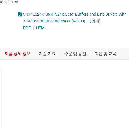
데이터 시트
SNx4LS24x, SNx4S24x Octal Buffers and Line Drivers With
3-State Outputs datasheet (Rev. D)
(영어)
PDF
|
HTML