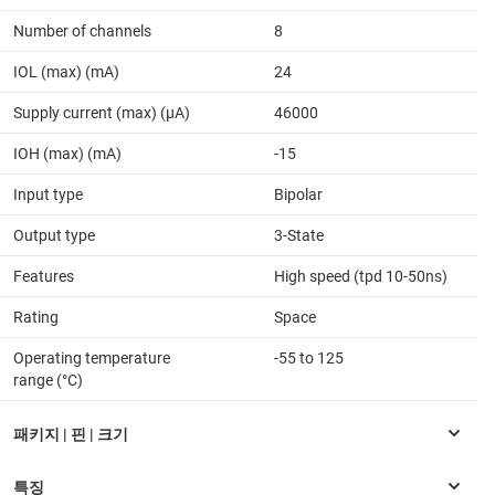
Number of channels
8
IOL (max) (mA)
24
Supply current (max) (µA)
46000
IOH (max) (mA)
-15
Input type
Bipolar
Output type
3-State
Features
High speed (tpd 10-50ns)
Rating
Space
Operating temperature
-55 to 125
range (°C)