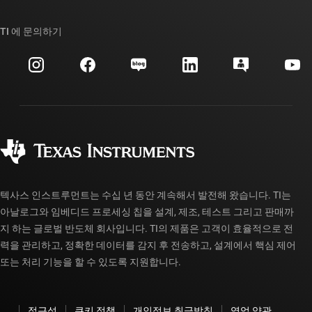
TI E2E™ 설계 지원 포럼
우리의 이야기 | 칩을 만드는 사람들
TI API 제품군
대체품 검색
TI 에 문의하기
이벤트
myTI 회사 계정
고객 지원 센터
투자 관계
배송, 결제 및 세금
패키징
제조
주문 FAQ
품질 및 안정성
사회 공헌
공인 유통업체
myTI 계정 FAQ
텍사스 인스트루먼트는 수십 년 동안 계속해서 발전해 왔습니다. TI는
아날로그와 임베디드 프로세싱 칩을 설계, 제조, 테스트 그리고 판매까
지 하는 글로벌 반도체 회사입니다. TI의 제품은 고객이 효율적으로 전
력을 관리하고, 정확한 데이터를 감지 후 전송하고, 설계에서 핵심 제어
또는 처리 기능을 할 수 있도록 지원합니다.
접근성
쿠키 정책
개인정보 취급방침
영업 약관