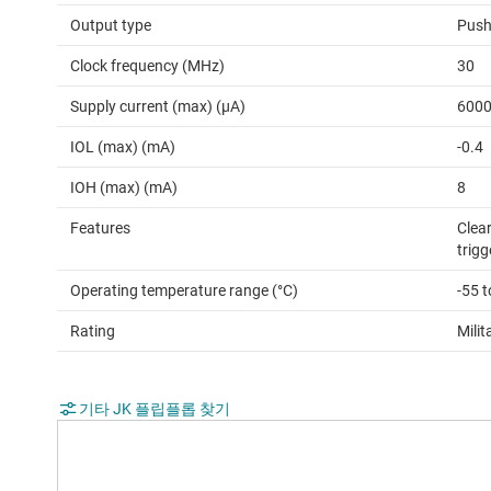
Output type
Push
Clock frequency (MHz)
30
Supply current (max) (µA)
600
IOL (max) (mA)
-0.4
IOH (max) (mA)
8
Features
Clea
trig
Operating temperature range (°C)
-55 
Rating
Milit
기타 JK 플립플롭 찾기