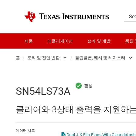
제품
애플리케이션
설계 및 개발
품질 
홈
/
로직 및 전압 변환
/
플립플롭, 래치 및 레지스터
DLP 제품
Other logic
RF 및 마이크로파
구성 가능 및 프
SN54LS73A
다이 및 웨이퍼 서비스
로직 게이트
클리어와 3상태 출력을 지원하는 
데이터 컨버터
버퍼, 드라이버 
로직 및 전압 변환
전문 로직 IC
데이터 시트
Dual J-K Flip-Flops With Clear datash