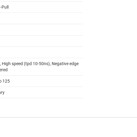
-Pull
0
r, High speed (tpd 10-50ns), Negative edge
gered
to 125
ary