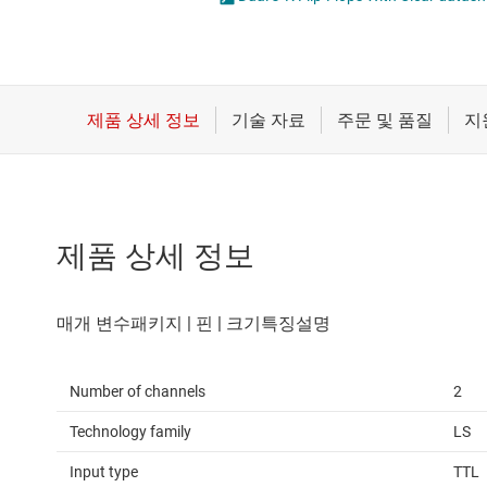
마이크로컨트롤러(MCU) 및 프로세서
전압 변환기 및 
모터 드라이버
플립플롭, 래치 
무선 연결
배터리 관리 IC
제품 상세 정보
Number of channels
2
Technology family
LS
Input type
TTL