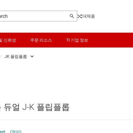
대체품
및 신뢰성
주문 리소스
TI 기업 정보
/
JK 플립플롭
센서
D형 래치
로그래머블 로직 IC
스위치 및 멀티플렉서
D형 플립플롭
오디오, 햅틱, 피에조
JK 플립플롭
듀얼 J-K 플립플롭
및 트랜시버
인터페이스
기타 래치
전력 관리
시프트 레지스터
eet
(영어)