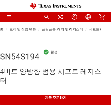
홈
로직 및 전압 변환
플립플롭, 래치 및 레지스터
시프트 레지스
SN54S194
4비트 양방향 범용 시프트 레지스
터
지금 주문하기