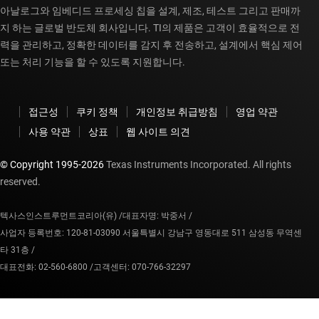
아날로그와 임베디드 프로세싱 칩을 설계, 제조, 테스트 그리고 판매까
지 하는 글로벌 반도체 회사입니다. TI의 제품은 고객이 효율적으로 전
력을 관리하고, 정확한 데이터를 감지 후 전송하고, 설계에서 핵심 제어
또는 처리 기능을 할 수 있도록 지원합니다.
접근성
쿠키 정책
개인정보 취급방침
영업 약관
사용 약관
상표
웹 사이트 의견
© Copyright 1995-
2026
Texas Instruments Incorporated. All rights
reserved.
텍사스인스트루먼트코리아(유) /
대표자명: 박중서 /
사업자 등록번호: 120-81-03090 서울특별시 강남구 영동대로 511 삼성동 무역센
타 31층 /
대표전화: 02-560-6800 /
고객센터: 070-766-32297