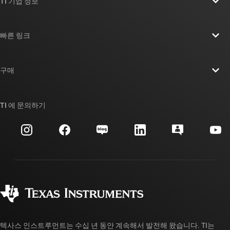
TI 기업 정보
TI 기업 정보 개요
빠른 링크
채용
연락처
뉴스룸
구매
TI E2E™ 설계 지원 포럼
우리의 이야기 | 칩을 만드는 사람들
TI API 제품군
대체품 검색
TI 에 문의하기
이벤트
myTI 회사 계정
고객 지원 센터
투자 관계
배송, 결제 및 세금
패키징
제조
주문 FAQ
품질 및 안정성
사회 공헌
공인 유통업체
myTI 계정 FAQ
텍사스 인스트루먼트는 수십 년 동안 계속해서 발전해 왔습니다. TI는