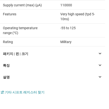
Supply current (max) (µA)
110000
Features
Very high speed (tpd 5-
10ns)
Operating temperature
-55 to 125
range (°C)
Rating
Military
기타 시프트 레지스터 찾기