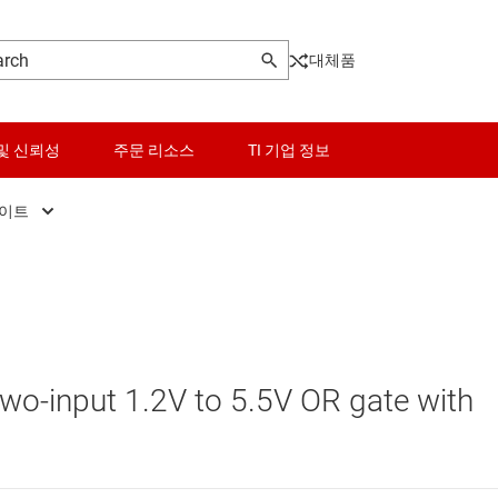
대체품
및 신뢰성
주문 리소스
TI 기업 정보
게이트
AND 게이트
센서
로그래머블 로직 IC
NAND 게이트
스위치 및 멀티플렉서
NOR 게이트
오디오, 햅틱, 피에조
 two-input 1.2V to 5.5V OR gate with
및 트랜시버
OR 게이트
인터페이스
XNOR(배타적 NOR) 게이트
전력 관리