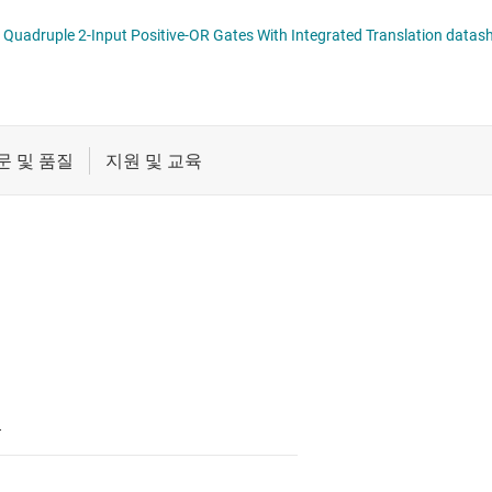
레벨 시프터
XOR(배타적 OR) 게이트
절연
uadruple 2-Input Positive-OR Gates With Integrated Translation datas
및 레지스터
전압 변환 게이트
증폭기
조합 게이트
클록 및 타이밍
패시브 및 개별
T