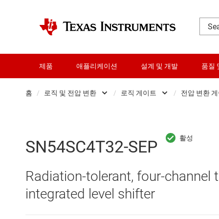
제품
애플리케이션
설계 및 개발
품질 
홈
/
로직 및 전압 변환
/
로직 게이트
/
전압 변환 
DLP 제품
Other logic
RF 및 마이크로파
구성 가능 및 프
SN54SC4T32-SEP
다이 및 웨이퍼 서비스
로직 게이트
Radiation-tolerant, four-channel
데이터 컨버터
버퍼, 드라이버 
integrated level shifter
로직 및 전압 변환
전문 로직 IC