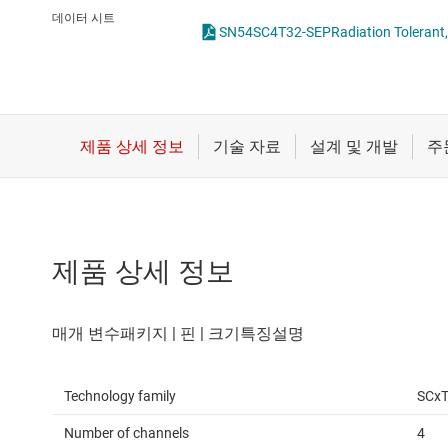
마이크로컨트롤러(MCU) 및 프로세서
전압 변환기 및 
데이터 시트
SN54SC4T32-SEPRadiation Tolerant, Q
모터 드라이버
플립플롭, 래치 
무선 연결
배터리 관리 IC
제품 상세 정보
Technology family
SCx
Number of channels
4