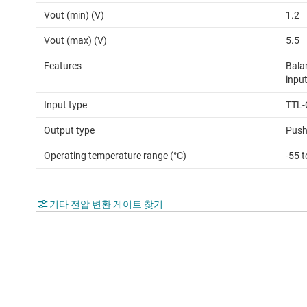
Vout (min) (V)
1.2
Vout (max) (V)
5.5
Features
Bala
input
Input type
TTL-
Output type
Push
Operating temperature range (°C)
-55 
기타 전압 변환 게이트 찾기