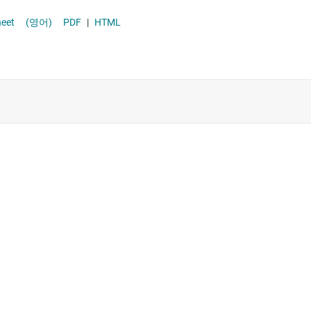
heet
(영어)
PDF
|
HTML