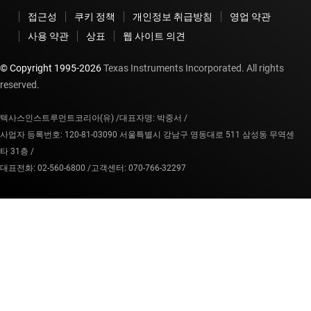
접근성
쿠키 정책
개인정보 취급방침
영업 약관
사용 약관
상표
웹 사이트 의견
© Copyright 1995-
2026
Texas Instruments Incorporated. All rights
reserved.
텍사스인스트루먼트코리아(유) /
대표자명: 박중서 /
사업자 등록번호: 120-81-03090 서울특별시 강남구 영동대로 511 삼성동 무역센
타 31층 /
대표전화: 02-560-6800 /
고객센터: 070-766-32297