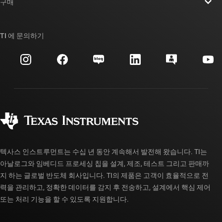
뉴스룸
구매
TI E2E™ 설계 지원 포럼
우리의 이야기 | 칩을 만드는 사람들
TI API 제품군
대체품 검색
TI 에 문의하기
이벤트
myTI 회사 계정
고객 지원 센터
투자 관계
배송, 결제 및 세금
패키징
제조
주문 FAQ
품질 및 안정성
사회 공헌
공인 유통업체
myTI 계정 FAQ
텍사스 인스트루먼트는 수십 년 동안 계속해서 발전해 왔습니다. TI는
아날로그와 임베디드 프로세싱 칩을 설계, 제조, 테스트 그리고 판매까
지 하는 글로벌 반도체 회사입니다. TI의 제품은 고객이 효율적으로 전
력을 관리하고, 정확한 데이터를 감지 후 전송하고, 설계에서 핵심 제어
또는 처리 기능을 할 수 있도록 지원합니다.