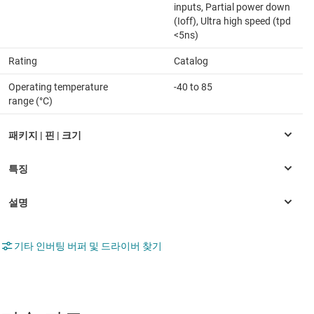
inputs, Partial power down
(Ioff), Ultra high speed (tpd
<5ns)
Rating
Catalog
Operating temperature
-40 to 85
range (°C)
기타 인버팅 버퍼 및 드라이버 찾기