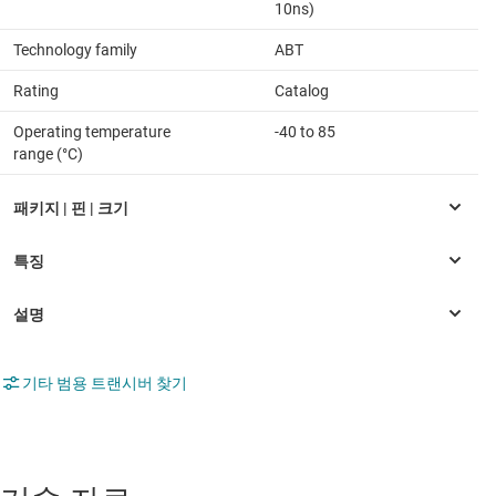
10ns)
Technology family
ABT
Rating
Catalog
Operating temperature
-40 to 85
range (°C)
기타 범용 트랜시버 찾기