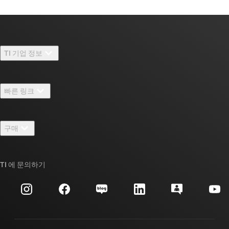
TI 기업 정보
TI 기업 정보 개요
빠른 링크
채용
연락처
뉴스룸
구매
TI E2E™ 설계 지원 포럼
우리의 이야기 | 칩을 만드는 사람들
TI API 제품군
대체품 검색
TI 에 문의하기
이벤트
myTI 회사 계정
고객 지원 센터
투자 관계
배송, 결제 및 세금
패키징
제조
주문 FAQ
품질 및 안정성