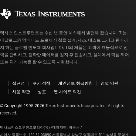
사회 공헌
공인 유통업체
myTI 계정 FAQ
텍사스 인스트루먼트는 수십 년 동안 계속해서 발전해 왔습니다. TI는
아날로그와 임베디드 프로세싱 칩을 설계, 제조, 테스트 그리고 판매까
지 하는 글로벌 반도체 회사입니다. TI의 제품은 고객이 효율적으로 전
력을 관리하고, 정확한 데이터를 감지 후 전송하고, 설계에서 핵심 제어
또는 처리 기능을 할 수 있도록 지원합니다.
접근성
쿠키 정책
개인정보 취급방침
영업 약관
사용 약관
상표
웹 사이트 의견
© Copyright 1995-
2026
Texas Instruments Incorporated. All rights
reserved.
텍사스인스트루먼트코리아(유) /
대표자명: 박중서 /
사업자 등록번호: 120-81-03090 서울특별시 강남구 영동대로 511 삼성동 무역센