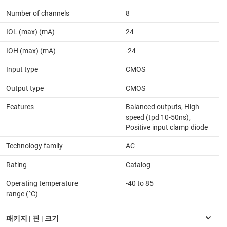
Number of channels
8
IOL (max) (mA)
24
IOH (max) (mA)
-24
Input type
CMOS
Output type
CMOS
Features
Balanced outputs, High
speed (tpd 10-50ns),
Positive input clamp diode
Technology family
AC
Rating
Catalog
Operating temperature
-40 to 85
range (°C)