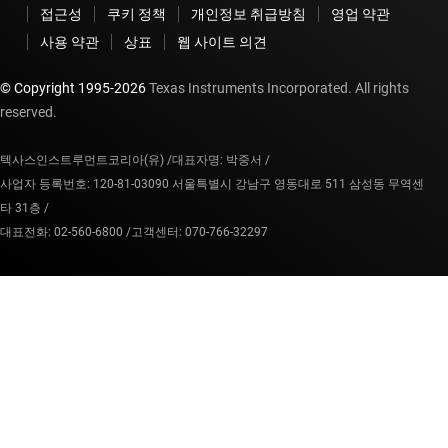
접근성
쿠키 정책
개인정보 취급방침
영업 약관
사용 약관
상표
웹 사이트 의견
© Copyright 1995-
2026
Texas Instruments Incorporated. All rights
reserved.
텍사스인스트루먼트코리아(유) /
대표자명: 박중서 /
사업자 등록번호: 120-81-03090 서울특별시 강남구 영동대로 511 삼성동 무역센
타 31층 /
대표전화: 02-560-6800 /
고객센터: 070-766-32297