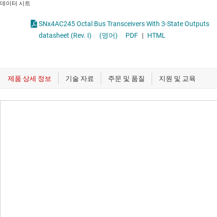
데이터 시트
SNx4AC245 Octal Bus Transceivers With 3-State Outputs
datasheet (Rev. I)
(영어)
PDF
|
HTML