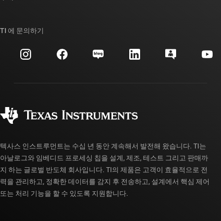
TI E2E™ 설계 지원 포럼
우리의 이야기 | 칩을 만드는 사람들
TI API 제품군
대체품 검색
TI 에 문의하기
이벤트
myTI 회사 계정
고객 지원 센터
투자 관계
배송, 결제 및 세금
패키징
제조
주문 FAQ
품질 및 안정성
사회 공헌
공인 유통업체
myTI 계정 FAQ
텍사스 인스트루먼트는 수십 년 동안 계속해서 발전해 왔습니다. TI는
아날로그와 임베디드 프로세싱 칩을 설계, 제조, 테스트 그리고 판매까
지 하는 글로벌 반도체 회사입니다. TI의 제품은 고객이 효율적으로 전
력을 관리하고, 정확한 데이터를 감지 후 전송하고, 설계에서 핵심 제어
또는 처리 기능을 할 수 있도록 지원합니다.