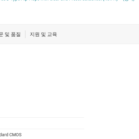
레벨 시프터
절연
전압 변환 플립플롭, 래치 및 레지스터
및 레지스터
증폭기
카운터
클록 및 타이밍
패시브 및 개별
dard CMOS