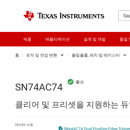
제품
애플리케이션
설계 및 개발
품질 
홈
/
로직 및 전압 변환
/
플립플롭, 래치 및 레지스터
DLP 제품
Other logic
RF 및 마이크로파
구성 가능 및 프
SN74AC74
다이 및 웨이퍼 서비스
로직 게이트
클리어 및 프리셋을 지원하는 듀
데이터 컨버터
버퍼, 드라이버 
로직 및 전압 변환
전문 로직 IC
데이터 시트