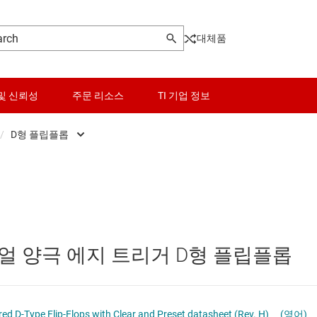
대체품
및 신뢰성
주문 리소스
TI 기업 정보
/
D형 플립플롭
센서
D형 래치
로그래머블 로직 IC
스위치 및 멀티플렉서
D형 플립플롭
오디오, 햅틱, 피에조
JK 플립플롭
얼 양극 에지 트리거 D형 플립플롭
및 트랜시버
인터페이스
기타 래치
전력 관리
시프트 레지스터
SNx4AC74 Dual Positive-Edge-Triggered D-Type Flip-Flops with Clear and Preset datasheet (Rev. H)
(영어)