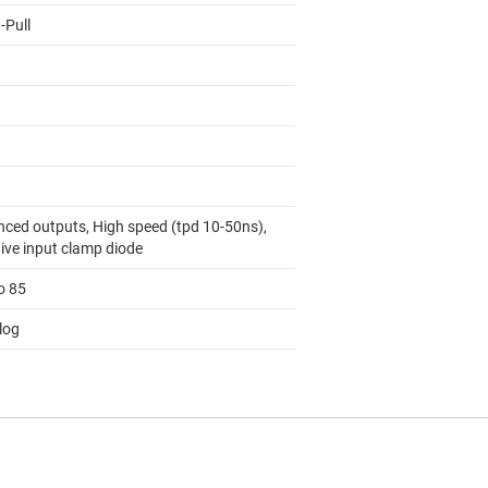
-Pull
nced outputs, High speed (tpd 10-50ns),
tive input clamp diode
o 85
log