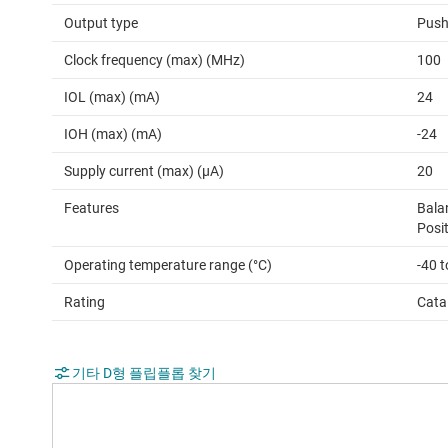
Output type
Push
Clock frequency (max) (MHz)
100
IOL (max) (mA)
24
IOH (max) (mA)
-24
Supply current (max) (µA)
20
Features
Bala
Posi
Operating temperature range (°C)
-40 t
Rating
Cata
기타 D형 플립플롭 찾기