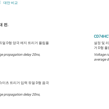
대안 비교
 핀.
CD74HC
듀얼 D형 양극 에지 트리거 플립플
설정 및 
거 D형 
ge propagation delay 20ns,
Voltage r
average d
슈미츠 트리거 입력 듀얼 D형 음극
ge propagation delay 20ns,