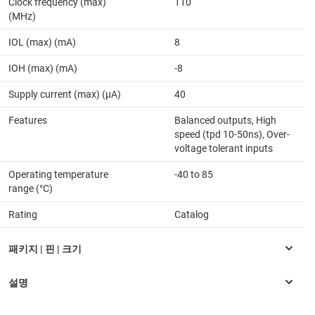
Clock frequency (max)
110
(MHz)
IOL (max) (mA)
8
IOH (max) (mA)
-8
Supply current (max) (µA)
40
Features
Balanced outputs, High
speed (tpd 10-50ns), Over-
voltage tolerant inputs
Operating temperature
-40 to 85
range (°C)
Rating
Catalog