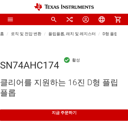
홈
로직 및 전압 변환
플립플롭, 래치 및 레지스터
D형 플립플롭
SN74AHC174
클리어를 지원하는 16진 D형 플립
플롭
지금 주문하기