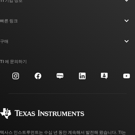
TI 기업 정보
TI 기업 정보 개요
빠른 링크
채용
연락처
뉴스룸
구매
TI E2E™ 설계 지원 포럼
우리의 이야기 | 칩을 만드는 사람들
TI API 제품군
대체품 검색
TI 에 문의하기
이벤트
myTI 회사 계정
고객 지원 센터
투자 관계
배송, 결제 및 세금
패키징
제조
주문 FAQ
품질 및 안정성
사회 공헌
공인 유통업체
myTI 계정 FAQ
텍사스 인스트루먼트는 수십 년 동안 계속해서 발전해 왔습니다. TI는