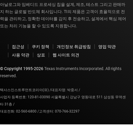
아날로그와 임베디드 프로세싱 칩을 설계, 제조, 테스트 그리고 판매까
지 하는 글로벌 반도체 회사입니다. TI의 제품은 고객이 효율적으로 전
력을 관리하고, 정확한 데이터를 감지 후 전송하고, 설계에서 핵심 제어
또는 처리 기능을 할 수 있도록 지원합니다.
접근성
쿠키 정책
개인정보 취급방침
영업 약관
사용 약관
상표
웹 사이트 의견
© Copyright 1995-
2026
Texas Instruments Incorporated. All rights
reserved.
텍사스인스트루먼트코리아(유) /
대표자명: 박중서 /
사업자 등록번호: 120-81-03090 서울특별시 강남구 영동대로 511 삼성동 무역센
타 31층 /
대표전화: 02-560-6800 /
고객센터: 070-766-32297